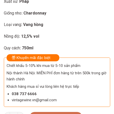
Xuất xứ:
Pháp
was:
is:
960.000 ₫.
820.000 ₫.
Giống nho
: Chardonnay
Loại vang
: Vang hồng
Nồng độ
: 12,5% vol
Quy cách
: 750ml
Khuyến mãi đặc biệt
Chiết khấu 5-10% khi mua từ 5-10 sản phẩm
Nội thành Hà Nội: MIỄN PHÍ đơn hàng từ trên 500k trong giờ
hành chính
Khách hàng mua sỉ vui lòng liên hệ trực tiếp
038 737 6666
vintagewine.vn@gmail.com