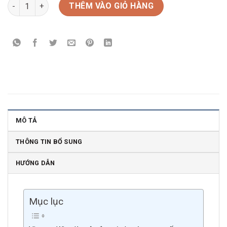
Rượu vang Pháp JP Chenet Divine Chardonnay Brut số lượng
THÊM VÀO GIỎ HÀNG
MÔ TẢ
THÔNG TIN BỔ SUNG
HƯỚNG DẪN
Mục lục