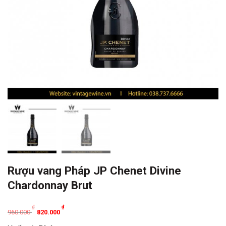
Rượu vang Pháp JP Chenet Divine
Chardonnay Brut
Original
Current
₫
₫
960.000
820.000
price
price