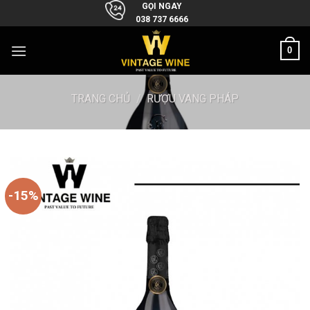
Skip
GỌI NGAY
038 737 6666
to
content
0
TRANG CHỦ
/
RƯỢU VANG PHÁP
-15%