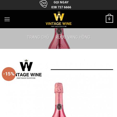
Skip
GỌI NGAY
038 737 6666
to
content
0
TRANG CHỦ
/
RƯỢU VANG HỒNG
-15%