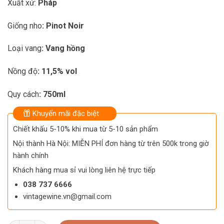
Xuất xứ:
Pháp
was:
is:
960.000 ₫.
820.000 ₫.
Giống nho
: Pinot Noir
Loại vang
: Vang hồng
Nồng độ
: 11,5% vol
Quy cách
: 750ml
Khuyến mãi đặc biệt
Chiết khấu 5-10% khi mua từ 5-10 sản phẩm
Nội thành Hà Nội: MIỄN PHÍ đơn hàng từ trên 500k trong giờ
hành chính
Khách hàng mua sỉ vui lòng liên hệ trực tiếp
038 737 6666
vintagewine.vn@gmail.com