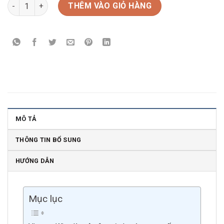
Rượu vang Pháp JP Chenet Pinot Noir Rose Demi-Sec số lượn
THÊM VÀO GIỎ HÀNG
MÔ TẢ
THÔNG TIN BỔ SUNG
HƯỚNG DẪN
Mục lục