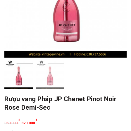
Rượu vang Pháp JP Chenet Pinot Noir
Rose Demi-Sec
Original
Current
₫
₫
960.000
820.000
price
price