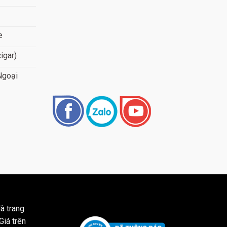
e
cigar)
Ngoại
à trang
Giá trên