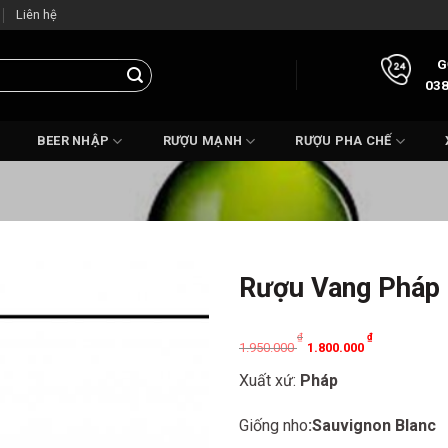
Liên hệ
G
038
BEER NHẬP
RƯỢU MẠNH
RƯỢU PHA CHẾ
Rượu Vang Pháp 
Original
Current
₫
₫
1.950.000
1.800.000
price
price
Xuất xứ:
Pháp
was:
is:
1.950.000 ₫.
1.800.000 ₫.
Giống nho
:Sauvignon Blanc