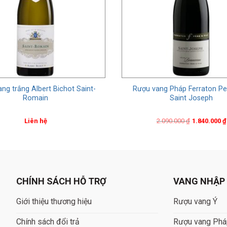
ng trắng Albert Bichot Saint-
Rượu vang Pháp Ferraton Pere
Romain
Saint Joseph
Original
Current
Liên hệ
2.090.000
₫
1.840.000
₫
price
price
was:
is:
2.090.000 ₫.
1.840.000 ₫.
CHÍNH SÁCH HỖ TRỢ
VANG NHẬP
Giới thiệu thương hiệu
Rượu vang Ý
Chính sách đổi trả
Rượu vang Ph