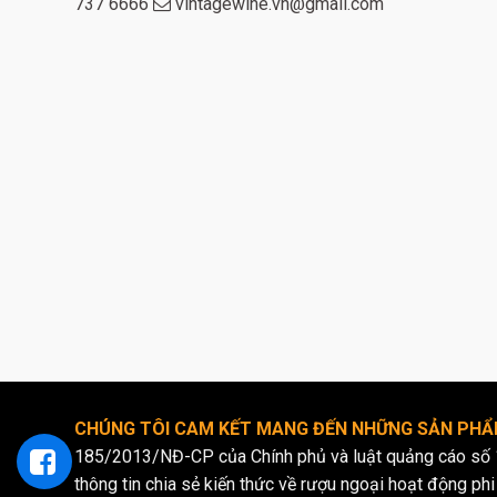
737 6666
vintagewine.vn@gmail.com
CHÚNG TÔI CAM KẾT MANG ĐẾN NHỮNG SẢN PHẨM
185/2013/NĐ-CP của Chính phủ và luật quảng cáo số 
thông tin chia sẻ kiến thức về rượu ngoại hoạt động phi 