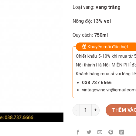
Loại vang
: vang trắng
Nồng độ
: 13% vol
Quy cách
: 750ml
Khuyến mãi đặc biệt
Chiết khấu 5-10% khi mua từ
Nội thành Hà Nội: MIỄN PHÍ đơ
Khách hàng mua sỉ vui lòng liê
038 737 6666
vintagewine.vn@gmail.com
Rượu Vang Pháp La Reserve De
THÊM VÀO