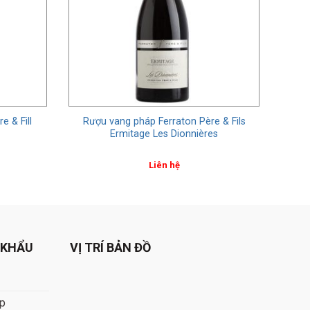
 & Fill
Rượu vang pháp Ferraton Père & Fils
Ermitage Les Dionnières
Liên hệ
 KHẨU
VỊ TRÍ BẢN ĐỒ
áp