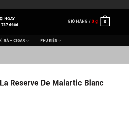
ỌI NGAY
GIỎ HÀNG /
0
₫
0
 737 6666
XÌ GÀ – CIGAR
PHỤ KIỆN
La Reserve De Malartic Blanc