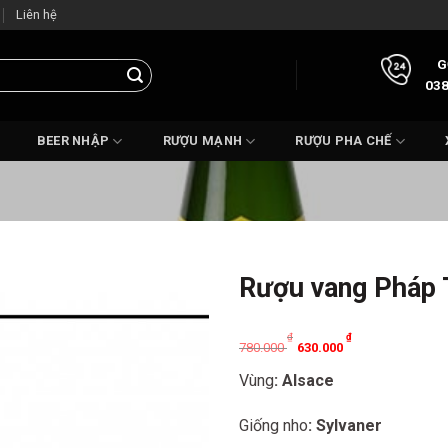
Liên hệ
G
038
BEER NHẬP
RƯỢU MẠNH
RƯỢU PHA CHẾ
Rượu vang Pháp 
Original
Current
₫
₫
780.000
630.000
price
price
Vùng
: Alsace
was:
is:
780.000 ₫.
630.000 ₫.
Giống nho
: Sylvaner