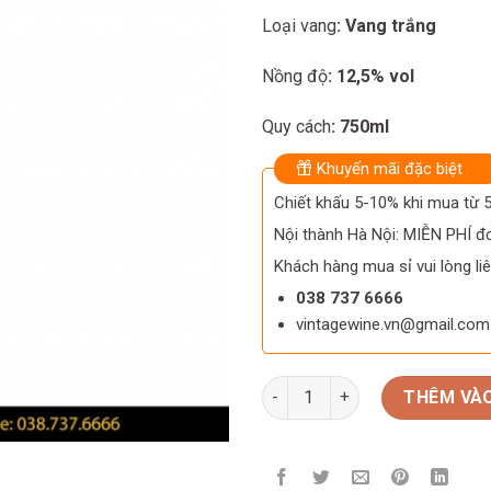
Loại vang
: Vang trắng
Nồng độ
: 12,5% vol
Quy cách
: 750ml
Khuyến mãi đặc biệt
Chiết khấu 5-10% khi mua từ
Nội thành Hà Nội: MIỄN PHÍ đơ
Khách hàng mua sỉ vui lòng liê
038 737 6666
vintagewine.vn@gmail.com
Rượu vang Pháp Trimbach Syl
THÊM VÀO