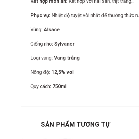
Kết hợp món ăn:
Kết hợp với hải sản, thịt trắng…
Phục vụ:
Nhiệt độ tuyệt vời nhất để thưởng thức r
Vùng
: Alsace
Giống nho
: Sylvaner
Loại vang
: Vang trắng
Nồng độ
: 12,5% vol
Quy cách
: 750ml
SẢN PHẨM TƯƠNG TỰ