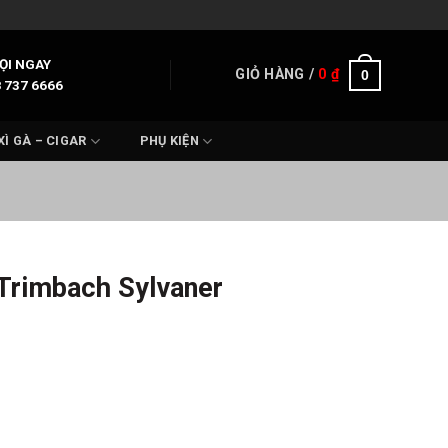
ỌI NGAY
GIỎ HÀNG /
0
₫
0
 737 6666
XÌ GÀ – CIGAR
PHỤ KIỆN
Trimbach Sylvaner