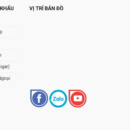
 KHẨU
VỊ TRÍ BẢN ĐỒ
áp
e
cigar)
Ngoại