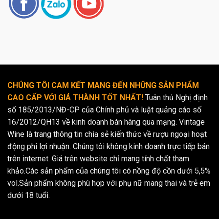
CHÚNG TÔI CAM KẾT MANG ĐẾN NHỮNG SẢN PHẨM
CAO CẤP VỚI GIÁ THÀNH TỐT NHẤT!
Tuân thủ Nghị định
số 185/2013/NĐ-CP của Chính phủ và luật quảng cáo số
16/2012/QH13 về kinh doanh bán hàng qua mạng. Vintage
Wine là trang thông tin chia sẻ kiến thức về rượu ngoại hoạt
động phi lợi nhuận. Chúng tôi không kinh doanh trực tiếp bán
trên internet. Giá trên website chỉ mang tính chất tham
khảo.Các sản phẩm của chúng tôi có nồng độ cồn dưới 5,5%
vol.Sản phẩm không phù hợp với phụ nữ mang thai và trẻ em
dưới 18 tuổi.