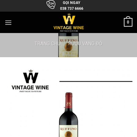
Skip
GỌI NGAY
038 737 6666
to
content
0
TRANG CHỦ
/
RƯỢU VANG ĐỎ