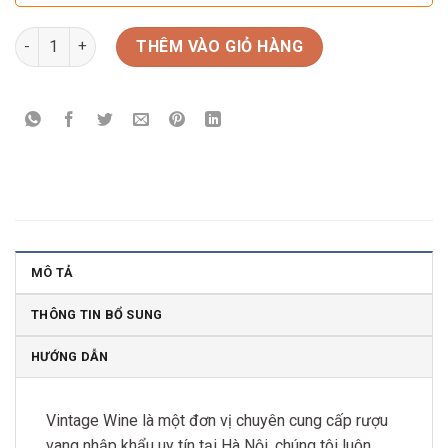
Rượu Vang Tây Ban Nha Bobos Finca Casa La Borracha số lượn
THÊM VÀO GIỎ HÀNG
MÔ TẢ
THÔNG TIN BỔ SUNG
HƯỚNG DẪN
Vintage Wine là một đơn vị chuyên cung cấp rượu
vang nhập khẩu uy tín tại Hà Nội. chúng tôi luôn