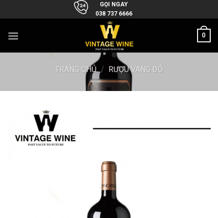
Skip
GỌI NGAY
038 737 6666
to
content
0
TRANG CHỦ
/
RƯỢU VANG ĐỎ