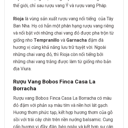
thế giới, chỉ sau rượu vang Ý và rượu vang Pháp.
Rioja
là vùng sản xuất rượu vang nổi tiếng của Tây
Ban Nha. Họ có hẳn một phân hạng rượu vang riêng
và nổi bật với những chai vang đỏ được pha trộn từ
giống nho
Tempranillo
và
Garnacha
đậm đà
hương vị cùng khả năng lưu trữ tuyệt vời. Ngoài
những chai vang đỏ, thì Rioja còn nổi tiếng bởi
những chai vang trắng được làm từ giống nho bản
địa Viura.
Rượu Vang Bobos Finca Casa La
Borracha
Rượu vang Bobos Finca Casa La Borracha có màu
đỏ đậm với phản xạ màu tím và nền hơi lát gạch.
Hương thơm phức tạp, kết hợp hương thơm của gỗ
sồi với trái cây chín trên nền nướng balsamic. Cung
cấp hương vị đầy đặn, béo ngậy và kết hợp sự cân