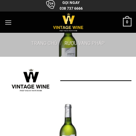
Skip
GỌI NGAY
038 737 6666
to
content
0
TRANG CHỦ
/
RƯỢU VANG PHÁP