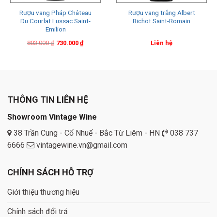
Rượu vang Pháp Château
Rượu vang trắng Albert
Du Courlat Lussac Saint-
Bichot Saint-Romain
Emilion
Original
Current
803.000
₫
730.000
₫
Liên hệ
price
price
was:
is:
803.000 ₫.
730.000 ₫.
THÔNG TIN LIÊN HỆ
Showroom Vintage Wine
38 Trần Cung - Cổ Nhuế - Bắc Từ Liêm - HN
038 737
6666
vintagewine.vn@gmail.com
CHÍNH SÁCH HỖ TRỢ
Giới thiệu thương hiệu
Chính sách đổi trả