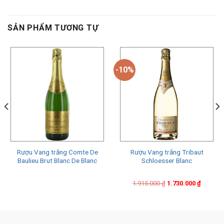
SẢN PHẨM TƯƠNG TỰ
-10%
Rượu Vang trắng Comte De
Rượu Vang trắng Tribaut
Baulieu Brut Blanc De Blanc
Schloesser Blanc
Original
Current
1.915.000
₫
1.730.000
₫
price
price
was:
is:
1.915.000 ₫.
1.730.000 ₫.