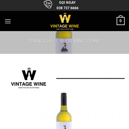
Skip
GỌI NGAY
038 737 6666
to
content
0
TRANG CHỦ
/
RƯỢU VANG TRẮNG