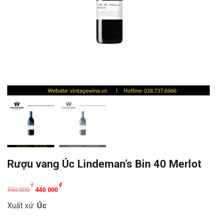
Rượu vang Úc Lindeman’s Bin 40 Merlot
Original
Current
₫
₫
550.000
440.000
price
price
Xuất xứ:
Úc
was:
is: