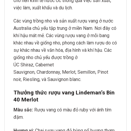
cho nền kinh tế nước Úc thông qua việc sản xuất,
việc làm, xuất khẩu và du lịch.
Các vùng trồng nho và sản xuất rượu vang ở nước
Australia chủ yếu tập trung ở miền Nam. Nơi đây có
khí hậu mát mẻ. Các vùng rượu vang ở mỗi bang
khác nhau về giống nho, phong cách làm rượu do có
sự khác nhau về văn hóa, địa hình và khí hậu. Các
giống nho chủ yếu được trồng ở
ÚC Shiraz, Cabernet
Sauvignon, Chardonnay, Merlot, Semillon, Pinot
noir, Riesling, và Sauvignon blanc.
Thưởng thức rượu vang Lindeman’s Bin
40 Merlot
Màu sắc:
Rượu vang có màu đỏ ruby với ánh tím
đậm.
Hương vị:
Chai rượu vang đỏ bùng nổ hương thơm