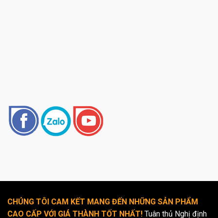
CHÚNG TÔI CAM KẾT MANG ĐẾN NHỮNG SẢN PHẨM
CAO CẤP VỚI GIÁ THÀNH TỐT NHẤT!
Tuân thủ Nghị định