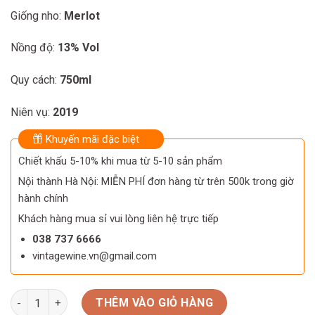
550.000 ₫.
440.000 ₫.
Giống nho:
Merlot
Nồng độ:
13% Vol
Quy cách:
750ml
Niên vụ:
2019
Khuyến mãi đặc biệt
Chiết khấu 5-10% khi mua từ 5-10 sản phẩm
Nội thành Hà Nội: MIỄN PHÍ đơn hàng từ trên 500k trong giờ
hành chính
Khách hàng mua sỉ vui lòng liên hệ trực tiếp
038 737 6666
vintagewine.vn@gmail.com
Rượu vang Úc Lindeman’s Bin 40 Merlot số lượng
THÊM VÀO GIỎ HÀNG