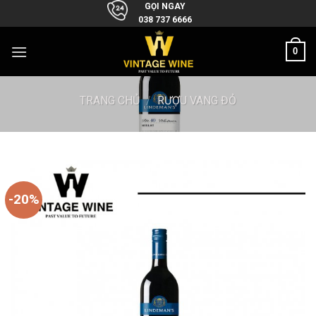
Skip
GỌI NGAY
038 737 6666
to
content
0
TRANG CHỦ
/
RƯỢU VANG ĐỎ
-20%