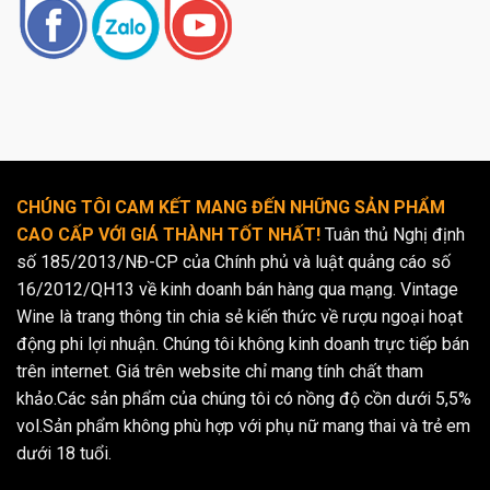
CHÚNG TÔI CAM KẾT MANG ĐẾN NHỮNG SẢN PHẨM
CAO CẤP VỚI GIÁ THÀNH TỐT NHẤT!
Tuân thủ Nghị định
số 185/2013/NĐ-CP của Chính phủ và luật quảng cáo số
16/2012/QH13 về kinh doanh bán hàng qua mạng. Vintage
Wine là trang thông tin chia sẻ kiến thức về rượu ngoại hoạt
động phi lợi nhuận. Chúng tôi không kinh doanh trực tiếp bán
trên internet. Giá trên website chỉ mang tính chất tham
khảo.Các sản phẩm của chúng tôi có nồng độ cồn dưới 5,5%
vol.Sản phẩm không phù hợp với phụ nữ mang thai và trẻ em
dưới 18 tuổi.