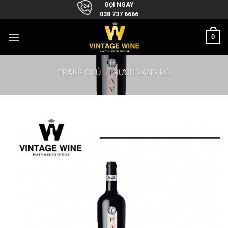
Skip
GỌI NGAY
038 737 6666
to
content
0
TRANG CHỦ
/
RƯỢU VANG ĐỎ