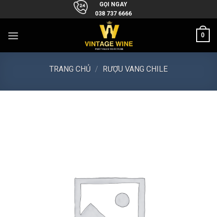
Skip
GỌI NGAY
038 737 6666
to
content
0
TRANG CHỦ
/
RƯỢU VANG CHILE