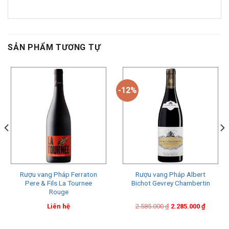
SẢN PHẨM TƯƠNG TỰ
-12%
Rượu vang Pháp Ferraton
Rượu vang Pháp Albert
Pere & Fils La Tournee
Bichot Gevrey Chambertin
Rouge
Original
Current
Liên hệ
2.585.000
₫
2.285.000
₫
price
price
was:
is:
2.585.000 ₫.
2.285.000 ₫.