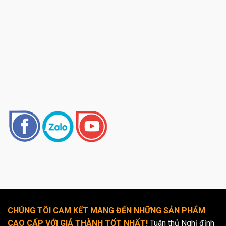
CHÚNG TÔI CAM KẾT MANG ĐẾN NHỮNG SẢN PHẨM
CAO CẤP VỚI GIÁ THÀNH TỐT NHẤT!
Tuân thủ Nghị định