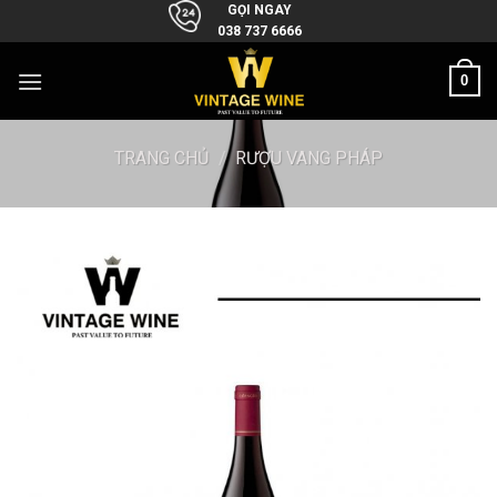
Skip
GỌI NGAY
038 737 6666
to
content
0
TRANG CHỦ
/
RƯỢU VANG PHÁP