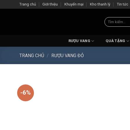
Skip
Trang chủ
Giới thiệu
Khuyến mại
Kho thanh lý
Tin tức
to
content
Tìm
kiếm:
RƯỢU VANG
QUÀ TẶNG
TRANG CHỦ
/
RƯỢU VANG ĐỎ
-6%