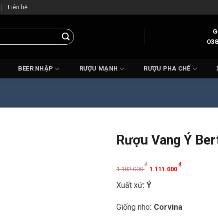
Liên hệ
G
038
BEER NHẬP
RƯỢU MẠNH
RƯỢU PHA CHẾ
Rượu Vang Ý Bert
Original
Current
₫
₫
1.182.000
1.111.000
price
price
Xuất xứ
: Ý
was:
is:
1.182.000 ₫.
1.111.000 ₫.
Giống nho
: Corvina