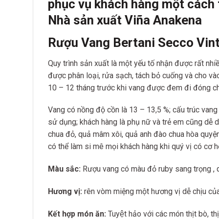
phục vụ khách hàng một cách 
Nhà sản xuất Viña Anakena
Rượu Vang Bertani Secco Vint
Quy trình sản xuất là một yếu tố nhận được rất nh
được phân loại, rửa sạch, tách bỏ cuống và cho vào
10 – 12 tháng trước khi vang được đem đi đóng cha
Vang có nồng độ cồn là 13 – 13,5 %; cấu trúc vang
sử dụng; khách hàng là phụ nữ và trẻ em cũng dễ 
chua đỏ, quả mâm xôi, quả anh đào chua hòa quyện
có thể làm si mê mọi khách hàng khi quý vị có cơ hộ
Màu sắc:
Rượu vang có màu đỏ ruby sang trọng , q
Hương vị:
rên vòm miệng một hương vị dễ chịu của t
Kết hợp món ăn:
Tuyệt hảo với các món thịt bò, t