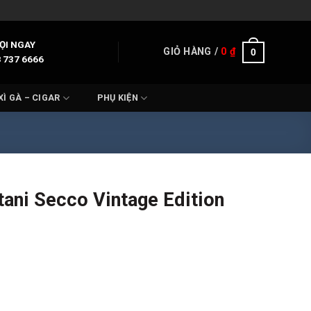
ỌI NGAY
GIỎ HÀNG /
0
₫
0
 737 6666
XÌ GÀ – CIGAR
PHỤ KIỆN
ani Secco Vintage Edition