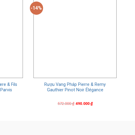
-14%
re & Fils
Rượu Vang Pháp Pierre & Remy
Parvis
Gauthier Pinot Noir Élégance
C
Original
Current
572.000
₫
490.000
₫
price
price
was:
is:
572.000 ₫.
490.000 ₫.