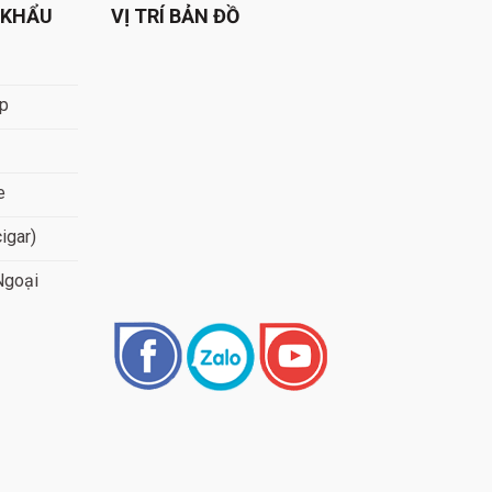
 KHẨU
VỊ TRÍ BẢN ĐỒ
áp
e
cigar)
Ngoại