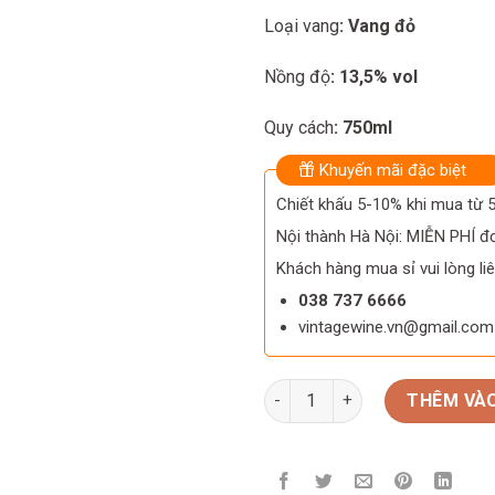
Loại vang
: Vang đỏ
Nồng độ
: 13,5% vol
Quy cách
: 750ml
Khuyến mãi đặc biệt
Chiết khấu 5-10% khi mua từ
Nội thành Hà Nội: MIỄN PHÍ đơ
Khách hàng mua sỉ vui lòng liê
038 737 6666
vintagewine.vn@gmail.com
Rượu Vang Ý Bertani Secco Vin
THÊM VÀO