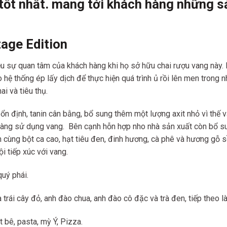
tốt nhất. mang tới khách hàng những s
age Edition
iều sự quan tâm của khách hàng khi họ sở hữu chai rượu vang này
 hệ thống ép lấy dịch để thực hiện quá trình ủ rồi lên men trong 
i và tiêu thụ.
 ổn định, tanin cân bằng, bổ sung thêm một lượng axit nhỏ vì thế
dàng sử dụng vang. Bên cạnh hỗn hợp nho nhà sản xuất còn bổ sun
 cùng bột ca cao, hạt tiêu đen, đinh hương, cà phê và hương gỗ
i tiếp xúc với vang.
uý phái.
rái cây đỏ, anh đào chua, anh đào cô đặc và trà đen, tiếp theo là 
hịt bê, pasta, mỳ Ý, Pizza.