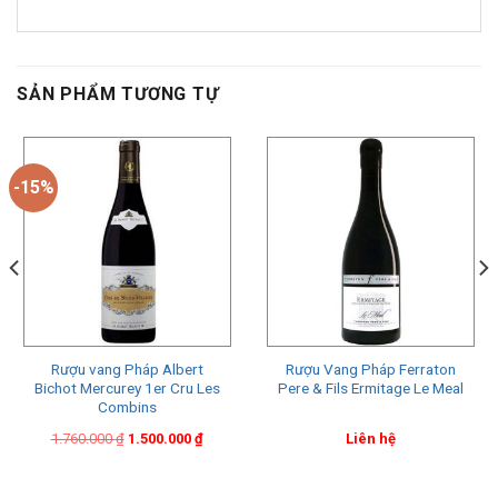
SẢN PHẨM TƯƠNG TỰ
-15%
Rượu vang Pháp Albert
Rượu Vang Pháp Ferraton
Bichot Mercurey 1er Cru Les
Pere & Fils Ermitage Le Meal
Combins
Original
Current
1.760.000
₫
1.500.000
₫
Liên hệ
price
price
was:
is:
1.760.000 ₫.
1.500.000 ₫.