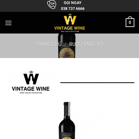
Skip
GỌI NGAY
038 737 6666
to
content
0
TRANG CHỦ
/
RƯỢU VANG ĐỎ