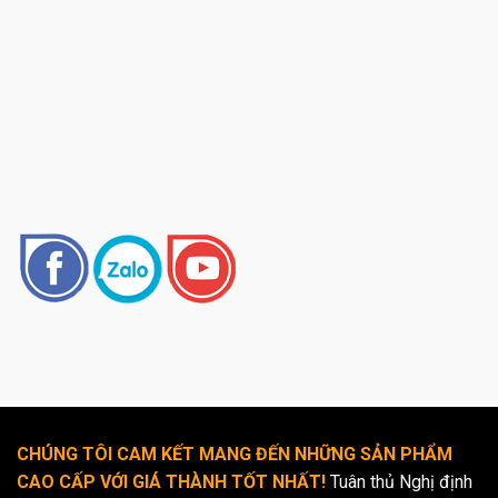
CHÚNG TÔI CAM KẾT MANG ĐẾN NHỮNG SẢN PHẨM
CAO CẤP VỚI GIÁ THÀNH TỐT NHẤT!
Tuân thủ Nghị định