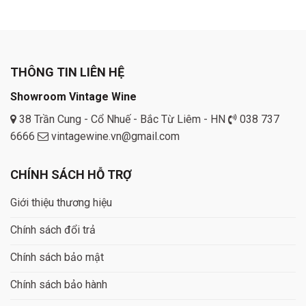
was:
is:
2.090.000 ₫.
1.840.000 ₫.
THÔNG TIN LIÊN HỆ
Showroom Vintage Wine
38 Trần Cung - Cổ Nhuế - Bắc Từ Liêm - HN
038 737
6666
vintagewine.vn@gmail.com
CHÍNH SÁCH HỖ TRỢ
Giới thiệu thương hiệu
Chính sách đổi trả
Chính sách bảo mật
Chính sách bảo hành