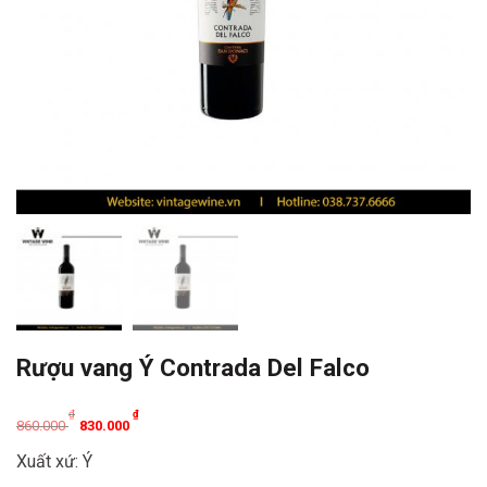
Rượu vang Ý Contrada Del Falco
Original
Current
₫
₫
860.000
830.000
price
price
Xuất xứ: Ý
was:
is: