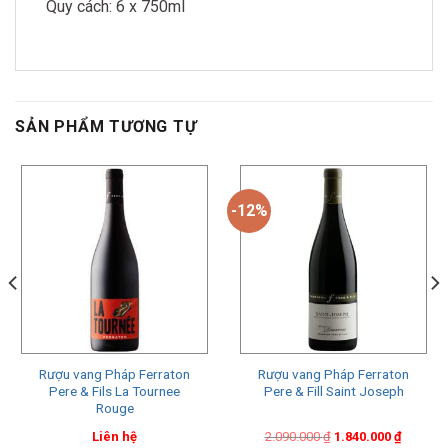
Quy cách: 6 x 750ml
SẢN PHẨM TƯƠNG TỰ
-12%
Rượu vang Pháp Ferraton
Rượu vang Pháp Ferraton
Pere & Fils La Tournee
Pere & Fill Saint Joseph
Rouge
Original
Current
Liên hệ
2.090.000
₫
1.840.000
₫
price
price