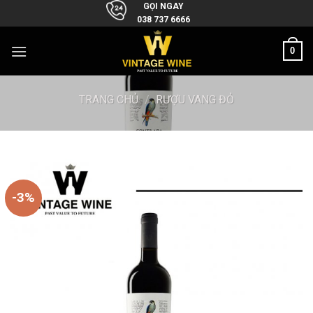
Skip
GỌI NGAY
038 737 6666
to
content
0
TRANG CHỦ
/
RƯỢU VANG ĐỎ
-3%