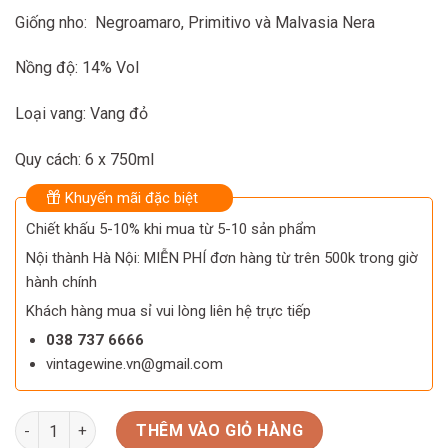
860.000 ₫.
830.000 ₫.
Giống nho: Negroamaro, Primitivo và Malvasia Nera
Nồng độ: 14% Vol
Loại vang: Vang đỏ
Quy cách: 6 x 750ml
Khuyến mãi đặc biệt
Chiết khấu 5-10% khi mua từ 5-10 sản phẩm
Nội thành Hà Nội: MIỄN PHÍ đơn hàng từ trên 500k trong giờ
hành chính
Khách hàng mua sỉ vui lòng liên hệ trực tiếp
038 737 6666
vintagewine.vn@gmail.com
Rượu vang Ý Contrada Del Falco số lượng
THÊM VÀO GIỎ HÀNG