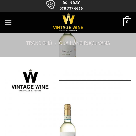
Skip
GỌI NGAY
038 737 6666
to
content
0
TRANG CHỦ
/
CỬA HÀNG RƯỢU VANG