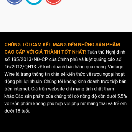
CHÚNG TÔI CAM KẾT MANG ĐẾN NHỮNG SẢN PHẨM
CAO CẤP VỚI GIÁ THÀNH TỐT NHẤT!
Tuân thủ Nghị định
số 185/2013/NĐ-CP của Chính phủ và luật quảng cáo số
16/2012/QH13 về kinh doanh bán hàng qua mạng. Vintage
Wine là trang thông tin chia sẻ kiến thức về rượu ngoại hoạt
động phi lợi nhuận. Chúng tôi không kinh doanh trực tiếp bán
trên internet. Giá trên website chỉ mang tính chất tham
khảo.Các sản phẩm của chúng tôi có nồng độ cồn dưới 5,5%
vol.Sản phẩm không phù hợp với phụ nữ mang thai và trẻ em
dưới 18 tuổi.