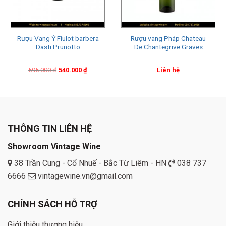
Rượu Vang Ý Fiulot barbera
Rượu vang Pháp Chateau
Dasti Prunotto
De Chantegrive Graves
Original
Current
595.000
₫
540.000
₫
Liên hệ
price
price
was:
is:
595.000 ₫.
540.000 ₫.
THÔNG TIN LIÊN HỆ
Showroom Vintage Wine
38 Trần Cung - Cổ Nhuế - Bắc Từ Liêm - HN
038 737
6666
vintagewine.vn@gmail.com
CHÍNH SÁCH HỖ TRỢ
Giới thiệu thương hiệu