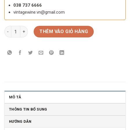
038 737 6666
vintagewine.vn@gmail.com
Rượu vang Ý Danzante Pinot Grigio số lượng
THÊM VÀO GIỎ HÀNG
MÔ TẢ
THÔNG TIN BỔ SUNG
HƯỚNG DẪN