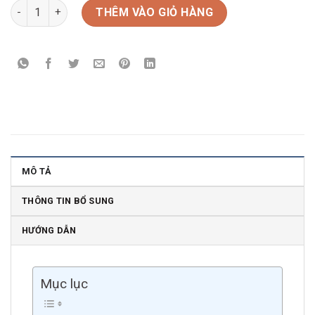
rượu vang Ý Due Palme selvarossa số lượng
THÊM VÀO GIỎ HÀNG
MÔ TẢ
THÔNG TIN BỔ SUNG
HƯỚNG DẪN
Mục lục