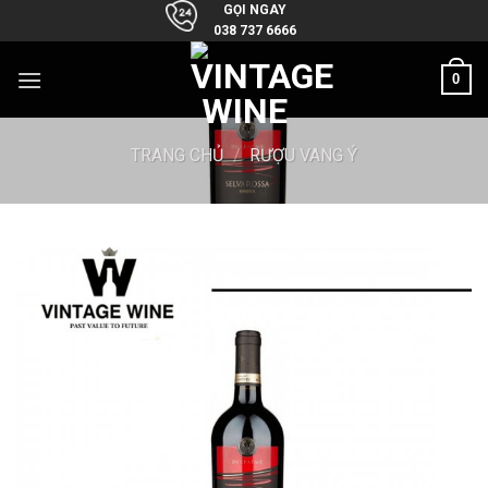
Skip
GỌI NGAY
038 737 6666
to
content
0
TRANG CHỦ
/
RƯỢU VANG Ý