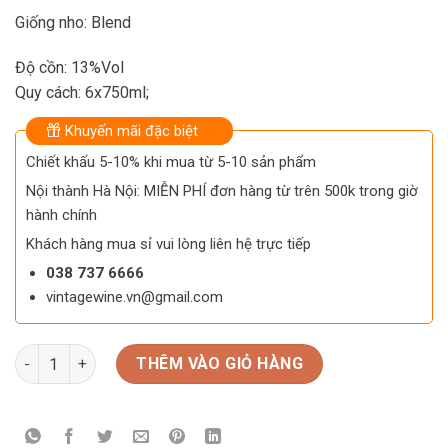
1.050.000 ₫.
920.000 ₫.
Giống nho: Blend
Độ cồn: 13%Vol
Quy cách: 6x750ml;
Khuyến mãi đặc biệt
Chiết khấu 5-10% khi mua từ 5-10 sản phẩm
Nội thành Hà Nội: MIỄN PHÍ đơn hàng từ trên 500k trong giờ
hành chính
Khách hàng mua sỉ vui lòng liên hệ trực tiếp
038 737 6666
vintagewine.vn@gmail.com
Rượu Vang Ý Feudo Arancio Hekate số lượng
THÊM VÀO GIỎ HÀNG