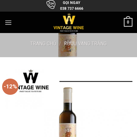
Skip
GỌI NGAY
038 737 6666
to
content
0
TRANG CHỦ
/
RƯỢU VANG TRẮNG
-12%