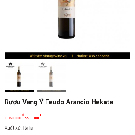
Rượu Vang Ý Feudo Arancio Hekate
Original
Current
₫
₫
1.050.000
920.000
price
price
Xuất xứ: Italia
was:
is: