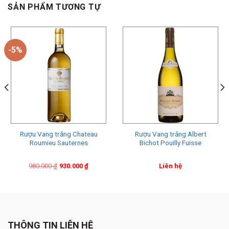
SẢN PHẨM TƯƠNG TỰ
-5%
Rượu Vang trắng Chateau
Rượu Vang trắng Albert
Roumieu Sauternes
Bichot Pouilly Fuisse
Original
Current
980.000
₫
930.000
₫
Liên hệ
price
price
was:
is:
980.000 ₫.
930.000 ₫.
THÔNG TIN LIÊN HỆ