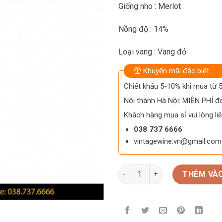
Giống nho : Merlot
Nồng độ : 14%
Loại vang : Vang đỏ
Khuyến mãi đặc biệt
Chiết khấu 5-10% khi mua từ
Nội thành Hà Nội: MIỄN PHÍ đơ
Khách hàng mua sỉ vui lòng liê
038 737 6666
vintagewine.vn@gmail.com
Rượu vang Ý Masseto 2014 số
THÊM VÀO