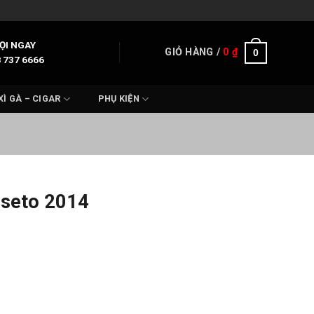
ỌI NGAY
GIỎ HÀNG /
0
₫
0
 737 6666
XÌ GÀ – CIGAR
PHỤ KIỆN
sseto 2014