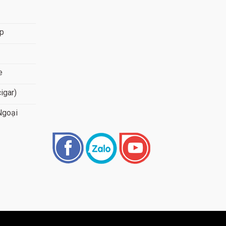
áp
e
cigar)
Ngoại