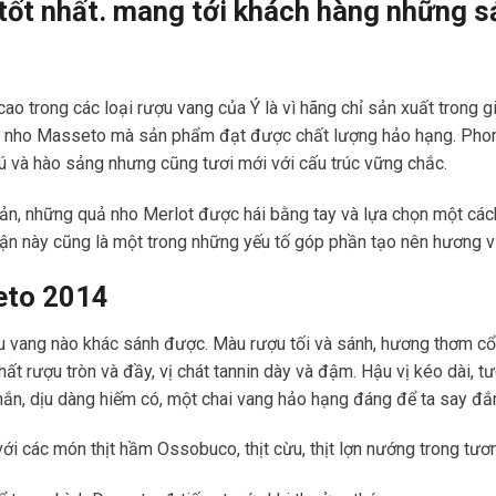
tốt nhất. mang tới khách hàng những s
cao trong các loại rượu vang của Ý là vì hãng chỉ sản xuất trong
n nho Masseto mà sản phẩm đạt được chất lượng hảo hạng. Phong 
ú và hào sảng nhưng cũng tươi mới với cấu trúc vững chắc.
sản, những quả nho Merlot được hái bằng tay và lựa chọn một các
ận này cũng là một trong những yếu tố góp phần tạo nên hương vị
eto 2014
 vang nào khác sánh được. Màu rượu tối và sánh, hương thơm cổ 
hất rượu tròn và đầy, vị chát tannin dày và đậm. Hậu vị kéo dài, 
hắn, dịu dàng hiếm có, một chai vang hảo hạng đáng để ta say đắ
i các món thịt hầm Ossobuco, thịt cừu, thịt lợn nướng trong tươn