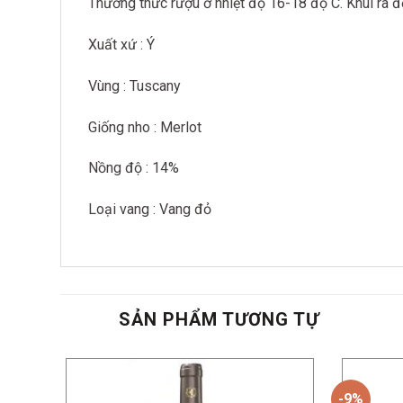
Thưởng thức rượu ở nhiệt độ 16-18 độ C. Khui ra để
Xuất xứ : Ý
Vùng : Tuscany
Giống nho : Merlot
Nồng độ : 14%
Loại vang : Vang đỏ
SẢN PHẨM TƯƠNG TỰ
-9%