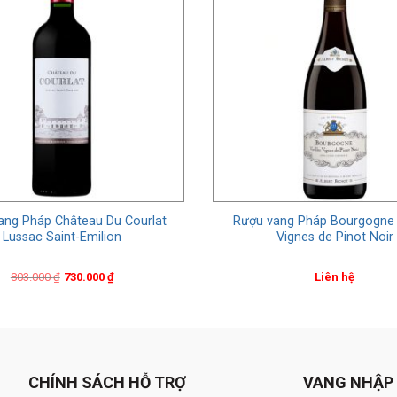
ang Pháp Château Du Courlat
Rượu vang Pháp Bourgogne V
Lussac Saint-Emilion
Vignes de Pinot Noir
Original
Current
803.000
₫
730.000
₫
Liên hệ
price
price
was:
is:
803.000 ₫.
730.000 ₫.
CHÍNH SÁCH HỖ TRỢ
VANG NHẬP