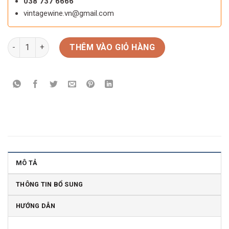
038 737 6666
vintagewine.vn@gmail.com
Rượu vang ý Muso Rosso Primitivo Di Manduria số lượng
THÊM VÀO GIỎ HÀNG
MÔ TẢ
THÔNG TIN BỔ SUNG
HƯỚNG DẪN