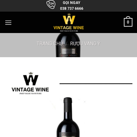
Skip
GỌI NGAY
038 737 6666
to
content
0
TRANG CHỦ
/
RƯỢU VANG Ý