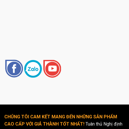
CHÚNG TÔI CAM KẾT MANG ĐẾN NHỮNG SẢN PHẨM
CAO CẤP VỚI GIÁ THÀNH TỐT NHẤT!
Tuân thủ Nghị định