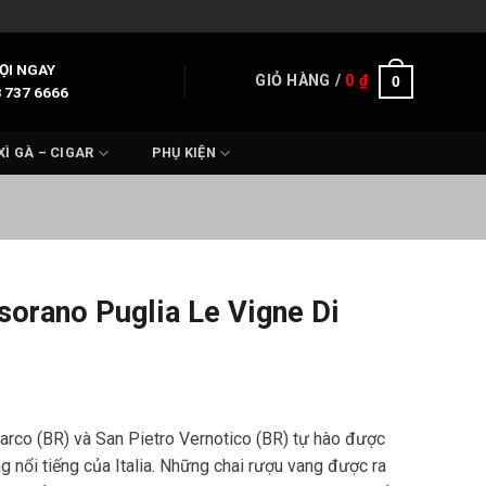
ỌI NGAY
GIỎ HÀNG /
0
₫
0
 737 6666
XÌ GÀ – CIGAR
PHỤ KIỆN
orano Puglia Le Vigne Di
arco (BR) và San Pietro Vernotico (BR) tự hào được
 nổi tiếng của Italia. Những chai rượu vang được ra