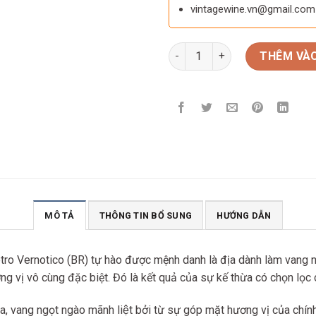
vintagewine.vn@gmail.com
Rượu Vang ý Passorano Pugli
THÊM VÀO
MÔ TẢ
THÔNG TIN BỔ SUNG
HƯỚNG DẪN
o Vernotico (BR) tự hào được mệnh danh là địa dành làm vang nổi
ng vị vô cùng đặc biệt. Đó là kết quả của sự kế thừa có chọn lọ
ang ngọt ngào mãnh liệt bởi từ sự góp mặt hương vị của chí