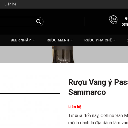
Liên hệ
G
038
BEER NHẬP
RƯỢU MẠNH
RƯỢU PHA CHẾ
Rượu Vang ý Pass
Sammarco
Liên hệ
Từ xưa đến nay, Cellino San M
mệnh danh là địa dành làm vang