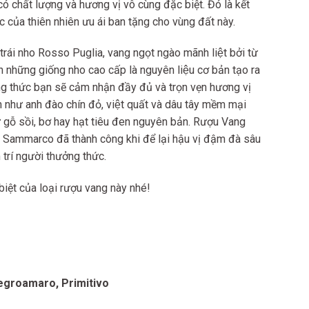
u có chất lượng và hương vị vô cùng đặc biệt. Đó là kết
lọc của thiên nhiên ưu ái ban tặng cho vùng đất này.
́i nho Rosso Puglia, vang ngọt ngào mãnh liệt bởi từ
nh những giống nho cao cấp là nguyên liệu cơ bản tạo ra
ng thức bạn sẽ cảm nhận đầy đủ và trọn vẹn hương vị
như anh đào chín đỏ, việt quất và dâu tây mềm mại
̀ gỗ sồi, bơ hay hạt tiêu đen nguyên bản. Rượu Vang
 Sammarco đã thành công khi để lại hậu vị đậm đà sâu
 trí người thưởng thức.
biệt của loại rượu vang này nhé!
Negroamaro, Primitivo