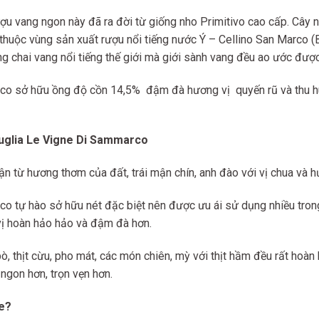
ợu vang ngon này đã ra đời từ giống nho Primitivo cao cấp. Cây nh
huộc vùng sản xuất rượu nổi tiếng nước Ý – Cellino San Marco (
 chai vang nổi tiếng thế giới mà giới sành vang đều ao ước được
 sở hữu ồng độ cồn 14,5% đậm đà hương vị quyến rũ và thu hút
uglia Le Vigne Di Sammarco
 từ hương thơm của đất, trái mận chín, anh đào với vị chua và hươ
tự hào sở hữu nét đặc biệt nên được ưu ái sử dụng nhiều trong 
vị hoàn hảo hảo và đậm đà hơn.
bò, thịt cừu, pho mát, các món chiên, mỳ với thịt hầm đều rất hoà
gon hơn, trọn vẹn hơn.
ne?