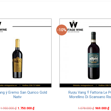
-10%
ng ý Eremo San Quirico Gold
Rượu Vang Ý Fattoria Le Pu
Nativ
Morellino Di Scansano Ri
Original
Current
Original
Current
1.950.000
₫
1.750.000
₫
1.078.000
₫
969.000
₫
price
price
price
price