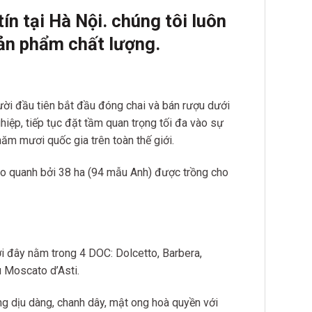
n tại Hà Nội. chúng tôi luôn
ản phẩm chất lượn
g.
ười đầu tiên bắt đầu đóng chai và bán rượu dưới
hiệp, tiếp tục đặt tầm quan trọng tối đa vào sự
ăm mươi quốc gia trên toàn thế giới.
o quanh bởi 38 ha (94 mẫu Anh) được trồng cho
i đây nằm trong 4 DOC: Dolcetto, Barbera,
 Moscato d’Asti.
g dịu dàng, chanh dây, mật ong hoà quyền với