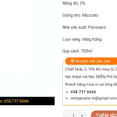
Nồng độ: 5%
Giống nho: Moscato
Nhà sản xuất: Pelissero
Loại vang: Vang trắng
Quy cách: 750ml
Khuyến mãi đặc biệt
Chiết khấu 5-10% khi mua từ
Nội thành Hà Nội: MIỄN PHÍ đơ
Khách hàng mua sỉ vui lòng liê
038 737 6666
vintagewine.vn@gmail.com
Rượu Vang Ý Pelissero Moscato
THÊM VÀO