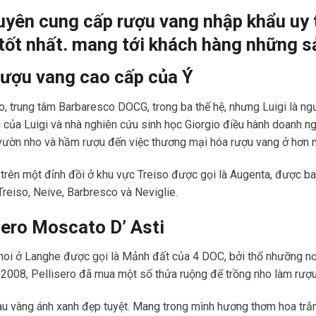
uyên cung cấp rượu vang nhập khẩu uy tí
tốt nh
ất. mang tới khách hàng những s
Rượu vang cao cấp của Ý
o, trung tâm Barbaresco DOCG, trong ba thế hệ, nhưng Luigi là ng
 của Luigi và nhà nghiên cứu sinh học Giorgio điều hành doanh ng
 vườn nho và hầm rượu đến việc thương mại hóa rượu vang ở hơn n
ên một đỉnh đồi ở khu vực Treiso được gọi là Augenta, được ba
Treiso, Neive, Barbresco và Neviglie.
ero Moscato D’ Asti
 hoi ở Langhe được gọi là Mảnh đất của 4 DOC, bởi thổ nhưỡng nơ
2008, Pellisero đã mua một số thửa ruộng để trồng nho làm rượu
 vàng ánh xanh đẹp tuyệt. Mang trong mình hương thơm hoa trắn