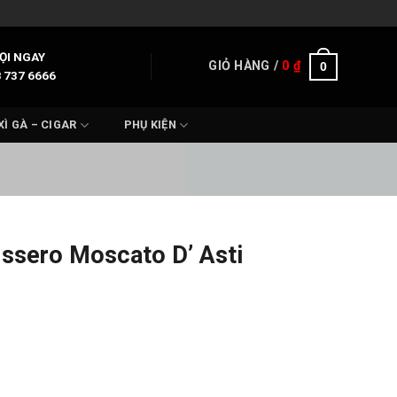
ỌI NGAY
GIỎ HÀNG /
0
₫
0
 737 6666
XÌ GÀ – CIGAR
PHỤ KIỆN
issero Moscato D’ Asti