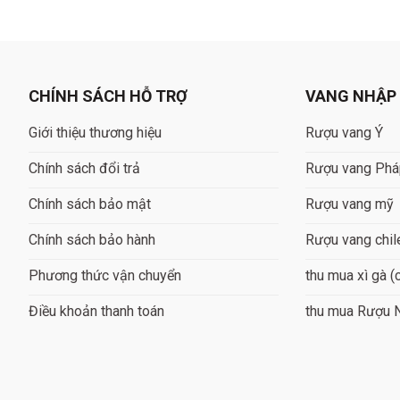
was:
is:
was:
is:
1.950.000 ₫.
1.750.000 ₫.
1.078.000 ₫.
969.000 ₫.
CHÍNH SÁCH HỖ TRỢ
VANG NHẬP
Giới thiệu thương hiệu
Rượu vang Ý
Chính sách đổi trả
Rượu vang Ph
Chính sách bảo mật
Rượu vang mỹ
Chính sách bảo hành
Rượu vang chil
Phương thức vận chuyển
thu mua xì gà (
Điều khoản thanh toán
thu mua Rượu 