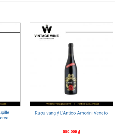
pille
Rượu vang ý L’Antico Amorini Veneto
serva
550.000
₫