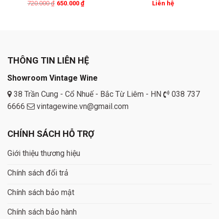
Original
Current
720.000
₫
650.000
₫
Liên hệ
price
price
was:
is:
720.000 ₫.
650.000 ₫.
THÔNG TIN LIÊN HỆ
Showroom Vintage Wine
38 Trần Cung - Cổ Nhuế - Bắc Từ Liêm - HN
038 737
6666
vintagewine.vn@gmail.com
CHÍNH SÁCH HỖ TRỢ
Giới thiệu thương hiệu
Chính sách đổi trả
Chính sách bảo mật
Chính sách bảo hành