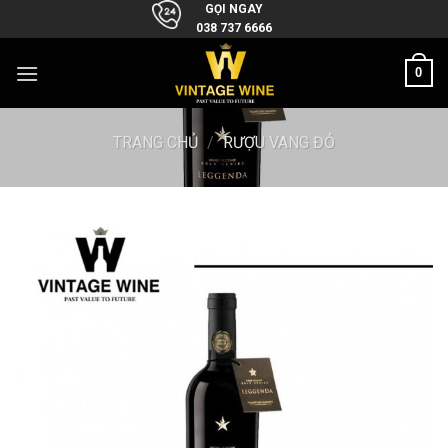
Skip
GỌI NGAY
038 737 6666
to
content
0
TRANG CHỦ
/
RƯỢU VANG ĐỎ