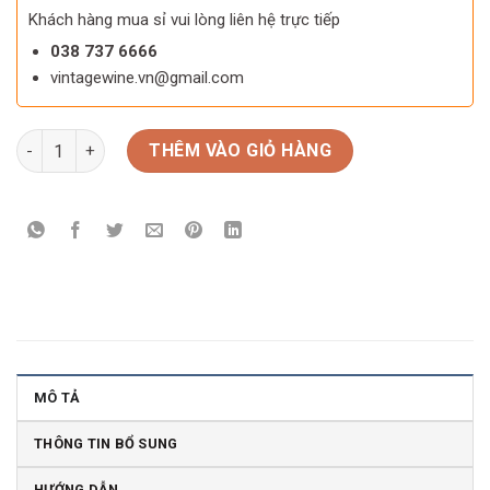
Khách hàng mua sỉ vui lòng liên hệ trực tiếp
038 737 6666
vintagewine.vn@gmail.com
Rượu vang Ý Leggenda Primitivo Di Manduria số lượng
THÊM VÀO GIỎ HÀNG
MÔ TẢ
THÔNG TIN BỔ SUNG
HƯỚNG DẪN