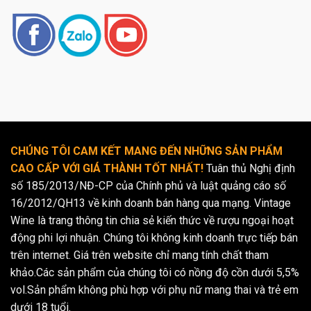
CHÚNG TÔI CAM KẾT MANG ĐẾN NHỮNG SẢN PHẨM
CAO CẤP VỚI GIÁ THÀNH TỐT NHẤT!
Tuân thủ Nghị định
số 185/2013/NĐ-CP của Chính phủ và luật quảng cáo số
16/2012/QH13 về kinh doanh bán hàng qua mạng. Vintage
Wine là trang thông tin chia sẻ kiến thức về rượu ngoại hoạt
động phi lợi nhuận. Chúng tôi không kinh doanh trực tiếp bán
trên internet. Giá trên website chỉ mang tính chất tham
khảo.Các sản phẩm của chúng tôi có nồng độ cồn dưới 5,5%
vol.Sản phẩm không phù hợp với phụ nữ mang thai và trẻ em
dưới 18 tuổi.