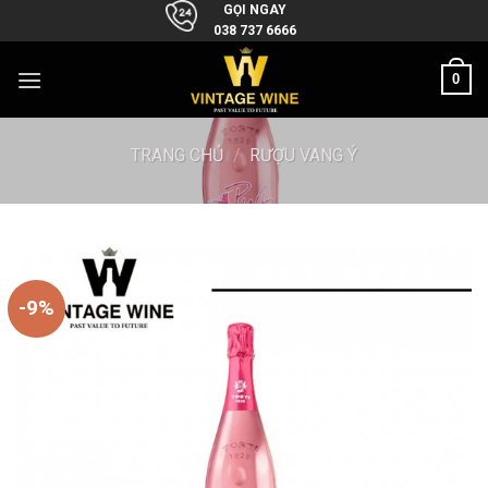
Skip
GỌI NGAY
038 737 6666
to
content
0
TRANG CHỦ
/
RƯỢU VANG Ý
-9%