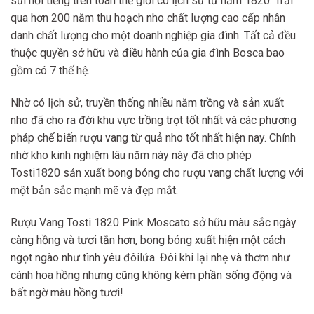
sủi nổi tiếng trên toàn thế giới có lịch sử từ năm 1820. Trải
qua hơn 200 năm thu hoạch nho chất lượng cao cấp nhân
danh chất lượng cho một doanh nghiệp gia đình. Tất cả đều
thuộc quyền sở hữu và điều hành của gia đình Bosca bao
gồm có 7 thế hệ.
Nhờ có lịch sử, truyền thống nhiều năm trồng và sản xuất
nho đã cho ra đời khu vực trồng trọt tốt nhất và các phương
pháp chế biến rượu vang từ quả nho tốt nhất hiện nay. Chính
nhờ kho kinh nghiệm lâu năm này này đã cho phép
Tosti1820 sản xuất bong bóng cho rượu vang chất lượng với
một bản sắc mạnh mẽ và đẹp mắt.
Rượu Vang Tosti 1820 Pink Moscato sở hữu màu sắc ngày
càng hồng và tươi tắn hơn, bong bóng xuất hiện một cách
ngọt ngào như tình yêu đôilứa. Đôi khi lại nhẹ và thơm như
cánh hoa hồng nhưng cũng không kém phần sống động và
bất ngờ màu hồng tươi!