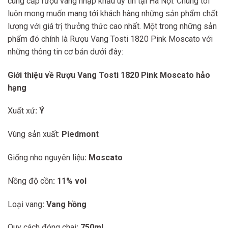
cung cấp rượu vang nhập khẩu uy tín tại Hà Nội. Chúng tôi
550.000 ₫.
500.000 ₫.
luôn mong muốn mang tới khách hàng những sản phẩm chất
lượng với giá trị thưởng thức cao nhất. Một trong những sản
phẩm đó chính là Rượu Vang Tosti 1820 Pink Moscato với
những thông tin cơ bản dưới đây:
Giới thiệu về
Rượu Vang Tosti 1820 Pink Moscato
hảo
hạng
Xuất xứ
: Ý
Vùng sản xuất:
Piedmont
Giống nho nguyên liệu
: Moscato
Nồng độ cồn
: 11% vol
Loại vang
: Vang hồng
Quy cách đóng chai
: 750ml