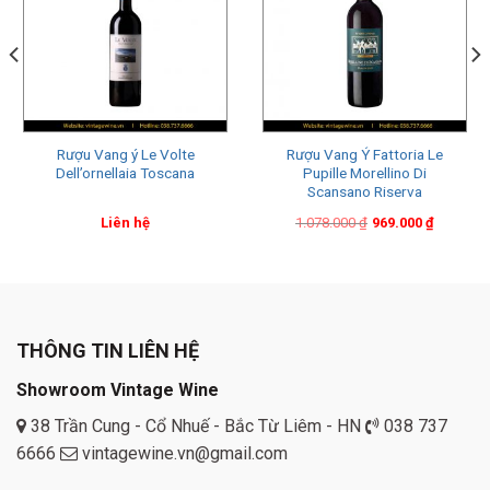
Rượu Vang ý Le Volte
Rượu Vang Ý Fattoria Le
Dell’ornellaia Toscana
Pupille Morellino Di
Scansano Riserva
Original
Current
Liên hệ
1.078.000
₫
969.000
₫
price
price
was:
is:
1.078.000 ₫.
969.000 ₫.
THÔNG TIN LIÊN HỆ
Showroom Vintage Wine
38 Trần Cung - Cổ Nhuế - Bắc Từ Liêm - HN
038 737
6666
vintagewine.vn@gmail.com