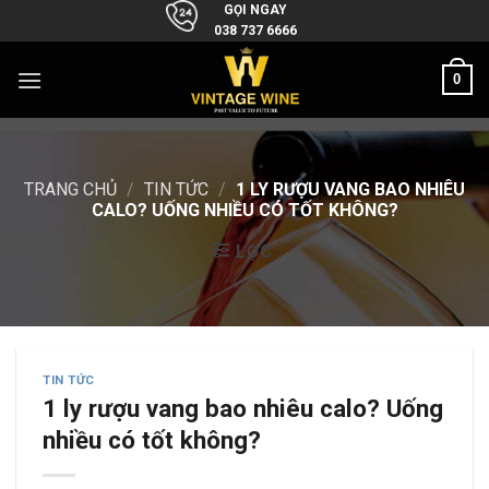
Skip
GỌI NGAY
038 737 6666
to
content
0
TRANG CHỦ
/
TIN TỨC
/
1 LY RƯỢU VANG BAO NHIÊU
CALO? UỐNG NHIỀU CÓ TỐT KHÔNG?
LỌC
TIN TỨC
1 ly rượu vang bao nhiêu calo? Uống
nhiều có tốt không?