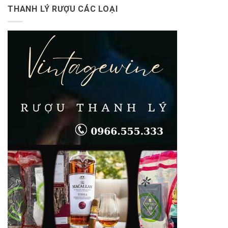
Quận
Rượu
Uống
THANH LÝ RƯỢU CÁC LOẠI
Tây
Ngoại
Có
Hồ
tại
Cồn
quận
Thanh
Xuân
Giá
Cao
Tận
Nhà