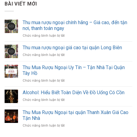
BÀI VIẾT MỚI
Thu mua rượu ngoại chính hãng – Giá cao, đến tận
nơi, thanh toán ngay
ở
Chức năng bình luận bị tắt
Thu
mua
Thu mua rượu ngoại giá cao tại quận Long Biên
rượu
ở
Chức năng bình luận bị tắt
ngoại
Thu
chính
mua
Thu Mua Rượu Ngoại Uy Tín – Tận Nhà Tại Quận
hãng
rượu
–
Tây Hồ
ngoại
Giá
ở
Chức năng bình luận bị tắt
giá
cao,
Thu
cao
đến
Mua
tại
Alcohol: Hiểu Biết Toàn Diện Về Đồ Uống Có Cồn
tận
Rượu
quận
nơi,
ở
Chức năng bình luận bị tắt
Ngoại
Long
thanh
Alcohol:
Uy
Biên
toán
Hiểu
Thu Mua Rượu Ngoại tại quận Thanh Xuân Giá Cao
Tín
ngay
Biết
–
Tận Nhà
Toàn
Tận
ở
Chức năng bình luận bị tắt
Diện
Nhà
Thu
Về
Tại
Mua
Đồ