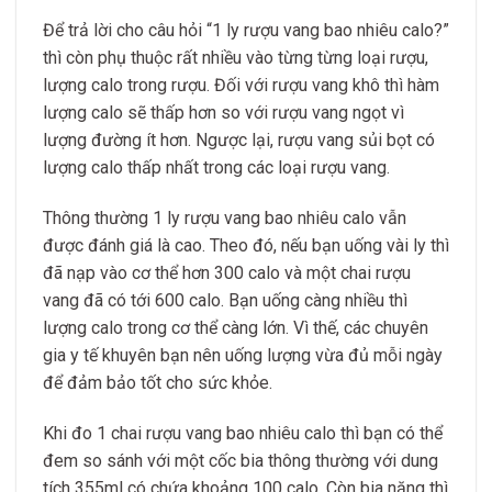
Để trả lời cho câu hỏi “1 ly rượu vang bao nhiêu calo?”
thì còn phụ thuộc rất nhiều vào từng từng loại rượu,
lượng calo trong rượu. Đối với rượu vang khô thì hàm
lượng calo sẽ thấp hơn so với rượu vang ngọt vì
lượng đường ít hơn. Ngược lại, rượu vang sủi bọt có
lượng calo thấp nhất trong các loại rượu vang.
Thông thường 1 ly rượu vang bao nhiêu calo vẫn
được đánh giá là cao. Theo đó, nếu bạn uống vài ly thì
đã nạp vào cơ thể hơn 300 calo và một chai rượu
vang đã có tới 600 calo. Bạn uống càng nhiều thì
lượng calo trong cơ thể càng lớn. Vì thế, các chuyên
gia y tế khuyên bạn nên uống lượng vừa đủ mỗi ngày
để đảm bảo tốt cho sức khỏe.
Khi đo 1 chai rượu vang bao nhiêu calo thì bạn có thể
đem so sánh với một cốc bia thông thường với dung
tích 355ml có chứa khoảng 100 calo. Còn bia nặng thì