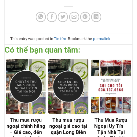
This entry was posted in
Tin tức
. Bookmark the
permalink
.
Có thể bạn quan tâm:
Thu mua rượu
Thu mua rượu
Thu Mua Rượu
ngoại chính hãng
ngoại giá cao tại
Ngoại Uy Tín –
– Giá cao, đến
quận Long Biên
Tận Nhà Tại