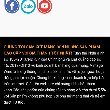
CHÚNG TÔI CAM KẾT MANG ĐẾN NHỮNG SẢN PHẨM
CAO CẤP VỚI GIÁ THÀNH TỐT NHẤT!
Tuân thủ Nghị định
số 185/2013/NĐ-CP của Chính phủ và luật quảng cáo số
16/2012/QH13 về kinh doanh bán hàng qua mạng. Vintage
Wine là trang thông tin chia sẻ kiến thức về rượu ngoại hoạt
động phi lợi nhuận. Chúng tôi không kinh doanh trực tiếp bán
trên internet. Giá trên website chỉ mang tính chất tham
khảo.Các sản phẩm của chúng tôi có nồng độ cồn dưới 5,5%
vol.Sản phẩm không phù hợp với phụ nữ mang thai và trẻ em
dưới 18 tuổi.