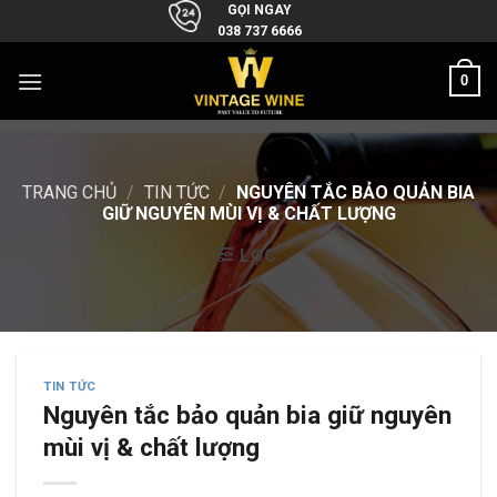
Skip
GỌI NGAY
038 737 6666
to
content
0
TRANG CHỦ
/
TIN TỨC
/
NGUYÊN TẮC BẢO QUẢN BIA
GIỮ NGUYÊN MÙI VỊ & CHẤT LƯỢNG
LỌC
TIN TỨC
Nguyên tắc bảo quản bia giữ nguyên
mùi vị & chất lượng