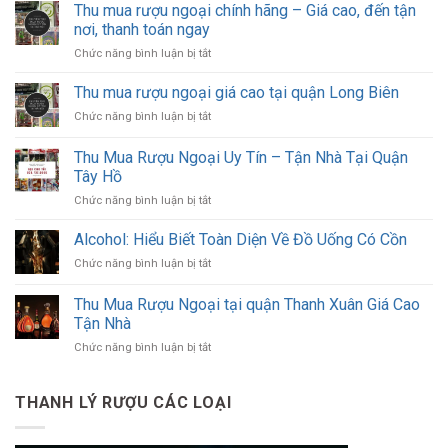
Thu mua rượu ngoại chính hãng – Giá cao, đến tận
nơi, thanh toán ngay
ở
Chức năng bình luận bị tắt
Thu
mua
Thu mua rượu ngoại giá cao tại quận Long Biên
rượu
ở
Chức năng bình luận bị tắt
ngoại
Thu
chính
mua
Thu Mua Rượu Ngoại Uy Tín – Tận Nhà Tại Quận
hãng
rượu
–
Tây Hồ
ngoại
Giá
ở
Chức năng bình luận bị tắt
giá
cao,
Thu
cao
đến
Mua
tại
Alcohol: Hiểu Biết Toàn Diện Về Đồ Uống Có Cồn
tận
Rượu
quận
nơi,
ở
Chức năng bình luận bị tắt
Ngoại
Long
thanh
Alcohol:
Uy
Biên
toán
Hiểu
Thu Mua Rượu Ngoại tại quận Thanh Xuân Giá Cao
Tín
ngay
Biết
–
Tận Nhà
Toàn
Tận
ở
Chức năng bình luận bị tắt
Diện
Nhà
Thu
Về
Tại
Mua
Đồ
Quận
Rượu
Uống
THANH LÝ RƯỢU CÁC LOẠI
Tây
Ngoại
Có
Hồ
tại
Cồn