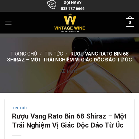
Skip
GỌI NGAY
038 737 6666
to
content
0
TRANG CHỦ
/
TIN TỨC
/
RƯỢU VANG RATO BIN 68
SHIRAZ – MỘT TRẢI NGHIỆM VỊ GIÁC ĐỘC ĐÁO TỪ ÚC
LỌC
TIN TỨC
Rượu Vang Rato Bin 68 Shiraz – Một
Trải Nghiệm Vị Giác Độc Đáo Từ Úc