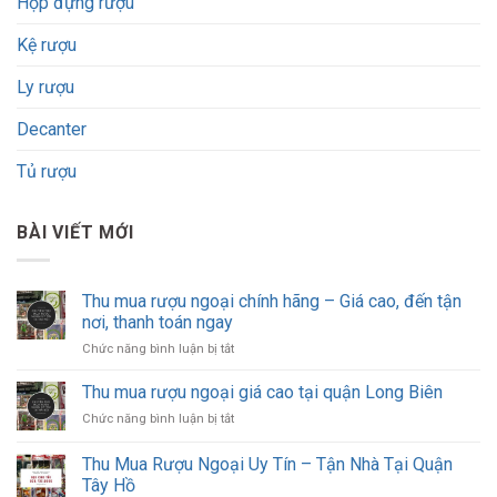
Hộp đựng rượu
Kệ rượu
Ly rượu
Decanter
Tủ rượu
BÀI VIẾT MỚI
Thu mua rượu ngoại chính hãng – Giá cao, đến tận
nơi, thanh toán ngay
ở
Chức năng bình luận bị tắt
Thu
mua
Thu mua rượu ngoại giá cao tại quận Long Biên
rượu
ở
Chức năng bình luận bị tắt
ngoại
Thu
chính
mua
Thu Mua Rượu Ngoại Uy Tín – Tận Nhà Tại Quận
hãng
rượu
–
Tây Hồ
ngoại