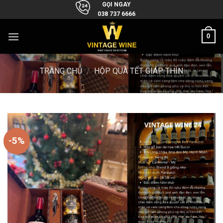
Skip
GỌI NGAY
038 737 6666
to
content
0
TRANG CHỦ
/
HỘP QUÀ TẾT GIÁP THÌN
-5%