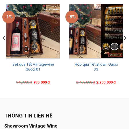
-1%
-8%
Set quà Tết Vintagewine
Hộp quà Tết Brown Gucci
Gucci 01
33
Original
Current
Original
Current
945.000
₫
935.000
₫
2.450.000
₫
2.250.000
₫
price
price
price
price
was:
is:
was:
is:
945.000 ₫.
935.000 ₫.
2.450.000 ₫.
2.250.000 ₫.
THÔNG TIN LIÊN HỆ
Showroom Vintage Wine