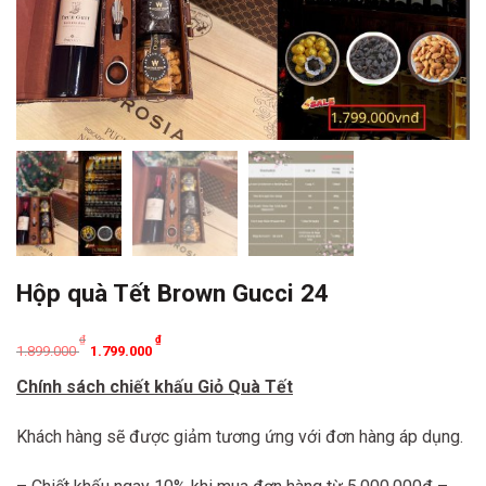
Hộp quà Tết Brown Gucci 24
Original
Current
₫
₫
1.899.000
1.799.000
price
price
Chính sách chiết khấu Giỏ Quà Tết
was:
is:
1.899.000 ₫.
1.799.000 ₫.
Khách hàng sẽ được giảm tương ứng với đơn hàng áp dụng.