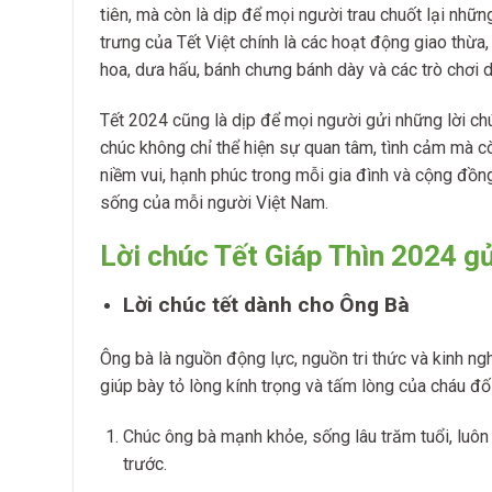
tiên, mà còn là dịp để mọi người trau chuốt lại nhữn
trưng của Tết Việt chính là các hoạt động giao thừ
hoa, dưa hấu, bánh chưng bánh dày và các trò chơi d
Tết 2024 cũng là dịp để mọi người gửi những lời ch
chúc không chỉ thể hiện sự quan tâm, tình cảm mà cò
niềm vui, hạnh phúc trong mỗi gia đình và cộng đồn
sống của mỗi người Việt Nam.
Lời chúc Tết Giáp Thìn 2024 gử
Lời chúc tết dành cho Ông Bà
Ông bà là nguồn động lực, nguồn tri thức và kinh ngh
giúp bày tỏ lòng kính trọng và tấm lòng của cháu đối
Chúc ông bà mạnh khỏe, sống lâu trăm tuổi, luôn
trước.