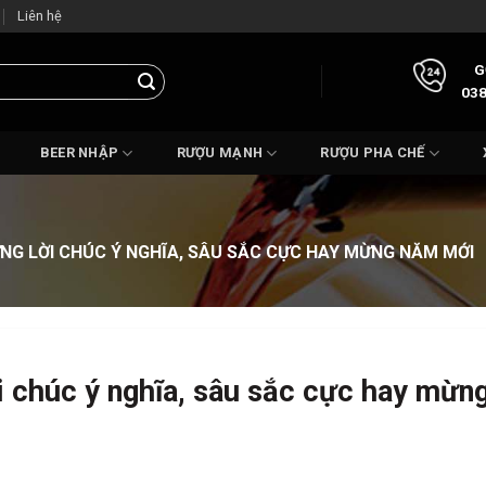
Liên hệ
G
038
BEER NHẬP
RƯỢU MẠNH
RƯỢU PHA CHẾ
ỮNG LỜI CHÚC Ý NGHĨA, SÂU SẮC CỰC HAY MỪNG NĂM MỚI
i chúc ý nghĩa, sâu sắc cực hay mừn