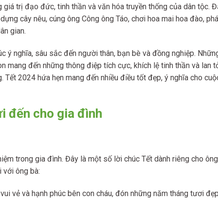
g giá trị đạo đức, tinh thần và văn hóa truyền thống của dân tộc. 
a, dựng cây nêu, cúng ông Công ông Táo, chơi hoa mai hoa đào, ph
ân gian.
úc ý nghĩa, sâu sắc đến người thân, bạn bè và đồng nghiệp. Những
n mang đến những thông điệp tích cực, khích lệ tinh thần và lan t
g. Tết 2024 hứa hẹn mang đến nhiều điều tốt đẹp, ý nghĩa cho cuộ
i đến cho gia đình
iệm trong gia đình. Đây là một số lời chúc Tết dành riêng cho ông
 với ông bà:
 vui vẻ và hạnh phúc bên con cháu, đón những năm tháng tươi đẹp