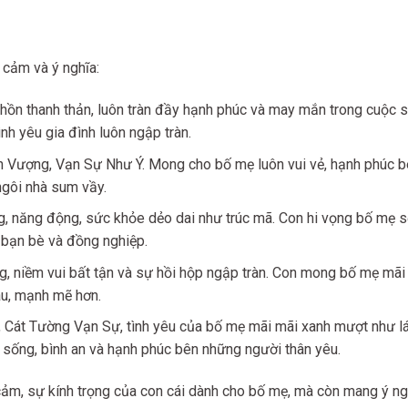
 cảm và ý nghĩa:
ồn thanh thản, luôn tràn đầy hạnh phúc và may mắn trong cuộc s
nh yêu gia đình luôn ngập tràn.
h Vượng, Vạn Sự Như Ý. Mong cho bố mẹ luôn vui vẻ, hạnh phúc 
ngôi nhà sum vầy.
g, năng động, sức khỏe dẻo dai như trúc mã. Con hi vọng bố mẹ s
, bạn bè và đồng nghiệp.
ng, niềm vui bất tận và sự hồi hộp ngập tràn. Con mong bố mẹ mãi
âu, mạnh mẽ hơn.
 Cát Tường Vạn Sự, tình yêu của bố mẹ mãi mãi xanh mượt như lá
 sống, bình an và hạnh phúc bên những người thân yêu.
 cảm, sự kính trọng của con cái dành cho bố mẹ, mà còn mang ý ng