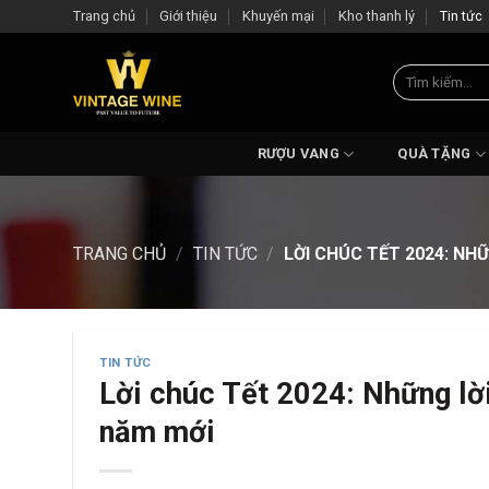
Skip
Trang chủ
Giới thiệu
Khuyến mại
Kho thanh lý
Tin tức
to
content
Tìm
kiếm:
RƯỢU VANG
QUÀ TẶNG
TRANG CHỦ
/
TIN TỨC
/
LỜI CHÚC TẾT 2024: NH
TIN TỨC
Lời chúc Tết 2024: Những lờ
năm mới