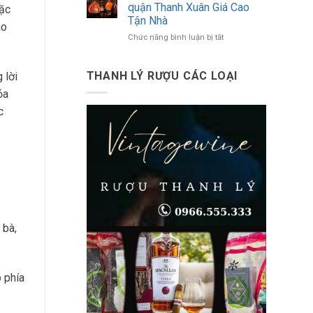
Biết
Tận
quận Thanh Xuân Giá Cao
Đặc
Toàn
Nhà
Tận Nhà
áo
Diện
Tại
ở
Chức năng bình luận bị tắt
Về
Quận
Thu
Đồ
Tây
Mua
Uống
Hồ
Rượu
Có
THANH LÝ RƯỢU CÁC LOẠI
 lời
Ngoại
Cồn
ỏa
tại
quận
c
Thanh
Xuân
Giá
Cao
Tận
Nhà
 bà,
 phía