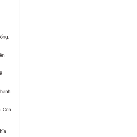
ống.
bên
ẽ
 hạnh
. Con
hĩa