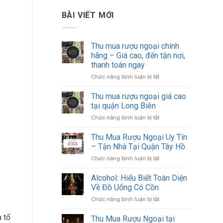
BÀI VIẾT MỚI
Thu mua rượu ngoại chính
hãng – Giá cao, đến tận nơi,
thanh toán ngay
ở
Chức năng bình luận bị tắt
Thu
mua
Thu mua rượu ngoại giá cao
rượu
tại quận Long Biên
ngoại
ở
Chức năng bình luận bị tắt
chính
Thu
hãng
mua
Thu Mua Rượu Ngoại Uy Tín
–
rượu
Giá
– Tận Nhà Tại Quận Tây Hồ
ngoại
cao,
ở
Chức năng bình luận bị tắt
giá
đến
Thu
cao
tận
Mua
Alcohol: Hiểu Biết Toàn Diện
tại
nơi,
Rượu
quận
Về Đồ Uống Có Cồn
thanh
Ngoại
Long
toán
ở
Chức năng bình luận bị tắt
Uy
Biên
ngay
Alcohol:
Tín
Hiểu
à tổ
Thu Mua Rượu Ngoại tại
–