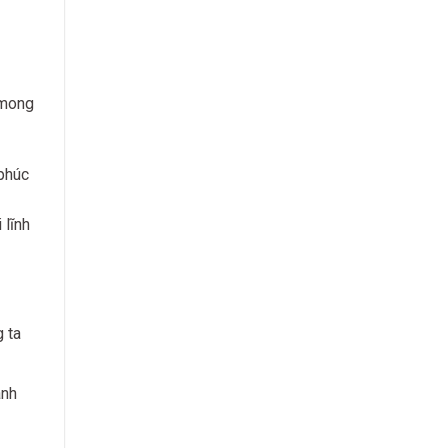
 mong
 phúc
 lĩnh
 ta
ành