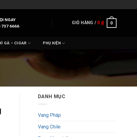
ỌI NGAY
GIỎ HÀNG /
0
₫
0
 737 6666
XÌ GÀ – CIGAR
PHỤ KIỆN
DANH MỤC
g
Vang Pháp
Vang Chile