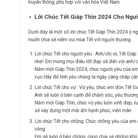
truyền thống, phù hợp với văn hóa Việt Nam.
Lời Chúc Tết Giáp Thìn 2024 Cho Ngư
Dưới đây là một số lời chúc Tết Giáp Thìn 2024 ý ng
muốn chia sẻ niềm vui mùa Tết với người thương:
Lời chúc Tết cho người yêu : Anh/chị ơi, Tết Giá
nhé! Em mong mọi điều tốt đẹp sẽ đến với anh/c
Năm mới Giáp Thìn 2024, chúc người yêu của em/
vực.Hãy để tình yêu chúng ta ngày càng chắp cán
Lời chúc Tết cho vợ : Vợ yêu, chúc em đón Tết G
Anh sẽ luôn ở bên cạnh để chăm sóc, yêu thươn
Năm mới Giáp Thìn, chúc vợ yêu luôn xinh đẹp, tư
sẽ xây dựng một mái ấm hạnh phúc, viên mãn.
Lời chúc Tết cho chồng: Chúc chồng yêu của em 
công.
Em sẽ luôn ở bên chồng, cùng chia sẻ những khó 