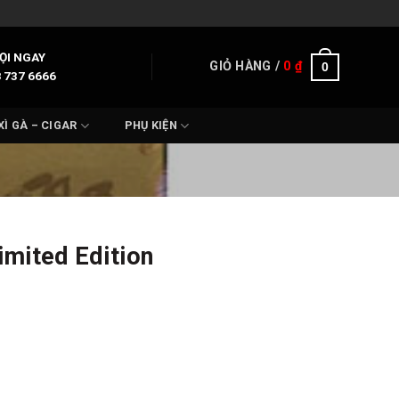
ỌI NGAY
GIỎ HÀNG /
0
₫
0
 737 6666
XÌ GÀ – CIGAR
PHỤ KIỆN
imited Edition