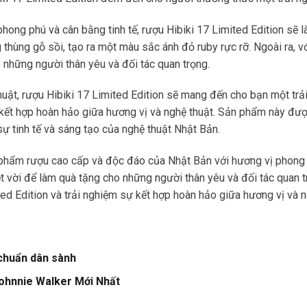
ong phú và cân bằng tinh tế, rượu Hibiki 17 Limited Edition sẽ là
 thùng gỗ sồi, tạo ra một màu sắc ánh đỏ ruby rực rỡ. Ngoài ra, 
 những người thân yêu và đối tác quan trọng.
huật, rượu Hibiki 17 Limited Edition sẽ mang đến cho bạn một t
 kết hợp hoàn hảo giữa hương vị và nghệ thuật. Sản phẩm này được
 sự tinh tế và sáng tạo của nghệ thuật Nhật Bản.
 phẩm rượu cao cấp và độc đáo của Nhật Bản với hương vị phong ph
 vời để làm quà tặng cho những người thân yêu và đối tác quan 
ed Edition và trải nghiệm sự kết hợp hoàn hảo giữa hương vị và 
chuẩn dân sành
ohnnie Walker Mới Nhất