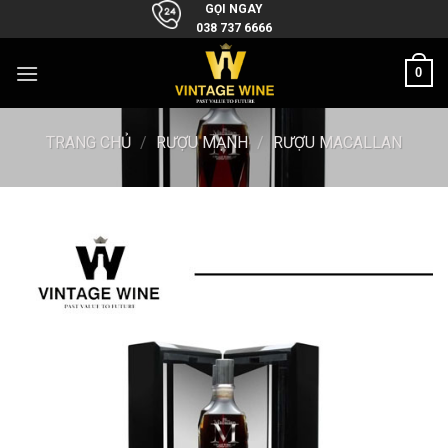
Skip
GỌI NGAY
038 737 6666
to
content
0
TRANG CHỦ
/
RƯỢU MẠNH
/
RƯỢU MACALLAN