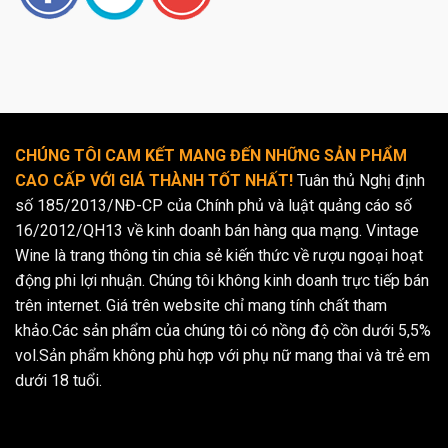
CHÚNG TÔI CAM KẾT MANG ĐẾN NHỮNG SẢN PHẨM
CAO CẤP VỚI GIÁ THÀNH TỐT NHẤT!
Tuân thủ Nghị định
số 185/2013/NĐ-CP của Chính phủ và luật quảng cáo số
16/2012/QH13 về kinh doanh bán hàng qua mạng. Vintage
Wine là trang thông tin chia sẻ kiến thức về rượu ngoại hoạt
động phi lợi nhuận. Chúng tôi không kinh doanh trực tiếp bán
trên internet. Giá trên website chỉ mang tính chất tham
khảo.Các sản phẩm của chúng tôi có nồng độ cồn dưới 5,5%
vol.Sản phẩm không phù hợp với phụ nữ mang thai và trẻ em
dưới 18 tuổi.