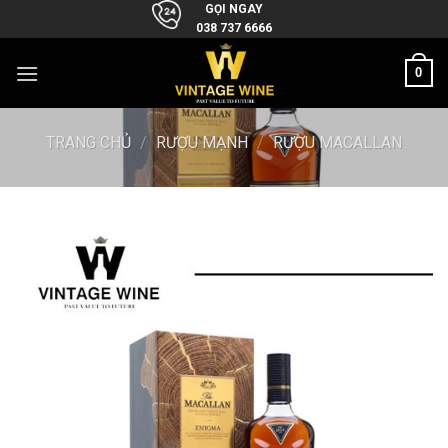
Skip
GỌI NGAY
038 737 6666
to
content
0
TRANG CHỦ
/
RƯỢU MẠNH
/
RƯỢU MACALLAN