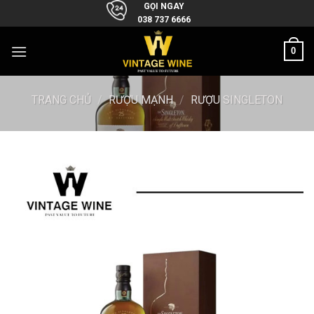
Skip
GỌI NGAY
038 737 6666
to
content
0
TRANG CHỦ
/
RƯỢU MẠNH
/
RƯỢU SINGLETON