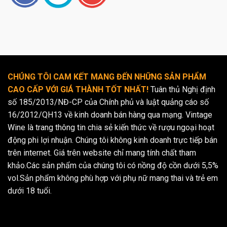
CHÚNG TÔI CAM KẾT MANG ĐẾN NHỮNG SẢN PHẨM
CAO CẤP VỚI GIÁ THÀNH TỐT NHẤT!
Tuân thủ Nghị định
số 185/2013/NĐ-CP của Chính phủ và luật quảng cáo số
16/2012/QH13 về kinh doanh bán hàng qua mạng. Vintage
Wine là trang thông tin chia sẻ kiến thức về rượu ngoại hoạt
động phi lợi nhuận. Chúng tôi không kinh doanh trực tiếp bán
trên internet. Giá trên website chỉ mang tính chất tham
khảo.Các sản phẩm của chúng tôi có nồng độ cồn dưới 5,5%
vol.Sản phẩm không phù hợp với phụ nữ mang thai và trẻ em
dưới 18 tuổi.