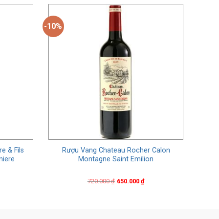
-10%
e & Fils
Rượu Vang Chateau Rocher Calon
niere
Montagne Saint Emilion
Original
Current
720.000
₫
650.000
₫
price
price
was:
is:
720.000 ₫.
650.000 ₫.