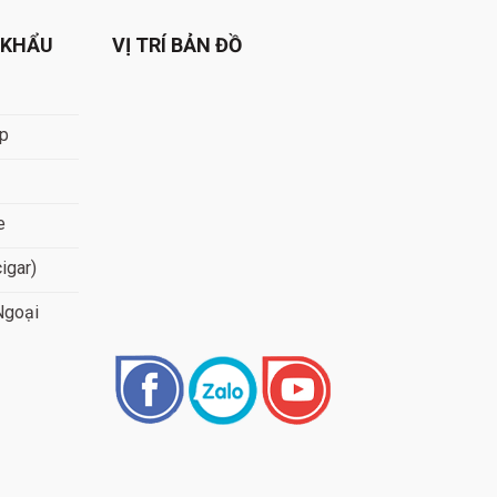
 KHẨU
VỊ TRÍ BẢN ĐỒ
áp
e
cigar)
Ngoại