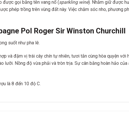
p được gọi bằng tên vang nổ (
sparkling wine
). Nhằm giữ được hư
ược phép trồng trên vùng đất này. Việc chăm sóc nho, phương pháp
gne Pol Roger Sir Winston Churchill
ong suốt như pha lê.
hợp và đậm vị trái cây chín tự nhiên, tươi tắn cùng hòa quyện v
o lưỡi. Nồng độ vừa phải và tròn trịa. Sự cân bằng hoàn hảo của ax
ượu là 8 đến 10 độ C.