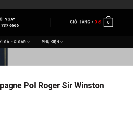
ỌI NGAY
GIỎ HÀNG /
0
₫
0
 737 6666
XÌ GÀ – CIGAR
PHỤ KIỆN
agne Pol Roger Sir Winston