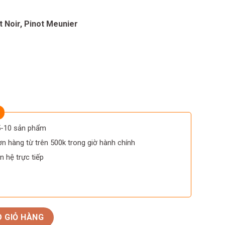
t Noir, Pinot Meunier
 5-10 sản phẩm
n hàng từ trên 500k trong giờ hành chính
n hệ trực tiếp
r Sir Winston Churchill số lượng
 GIỎ HÀNG