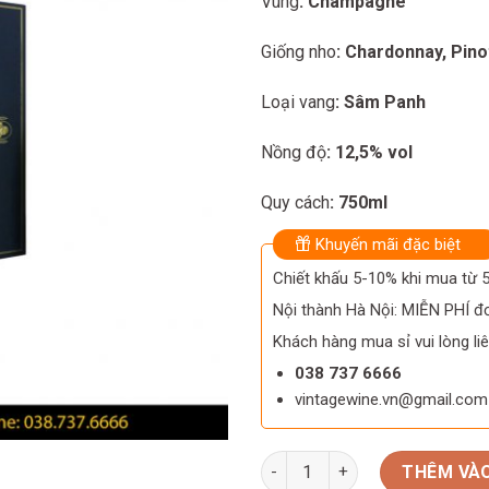
Vùng
: Champagne
Giống nho
: Chardonnay, Pino
Loại vang
: Sâm Panh
Nồng độ
: 12,5% vol
Quy cách
: 750ml
Khuyến mãi đặc biệt
Chiết khấu 5-10% khi mua từ
Nội thành Hà Nội: MIỄN PHÍ đơ
Khách hàng mua sỉ vui lòng liê
038 737 6666
vintagewine.vn@gmail.com
Rượu Vang Champagne Pol Roge
THÊM VÀO