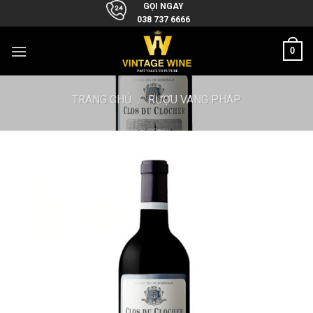
Skip
GỌI NGAY
038 737 6666
to
content
0
TRANG CHỦ
/
RƯỢU VANG PHÁP