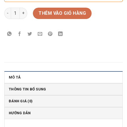
Rượu vang Pháp Clos De Clocher Pomerol số lượng
THÊM VÀO GIỎ HÀNG
MÔ TẢ
THÔNG TIN BỔ SUNG
ĐÁNH GIÁ (0)
HƯỚNG DẪN