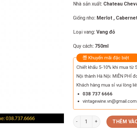
Nhà sản xuất
: Chateau Cheva
Giống nho
: Merlot
,
Cabernet
Loại vang
: Vang đỏ
Quy cách
: 750ml
Khuyến mãi đặc biệt
Chiết khấu 5-10% khi mua từ
Nội thành Hà Nội: MIỄN PHÍ đơ
Khách hàng mua sỉ vui lòng liê
038 737 6666
vintagewine.vn@gmail.com
Rượu vang Cheval Noir Bordea
THÊM VÀO