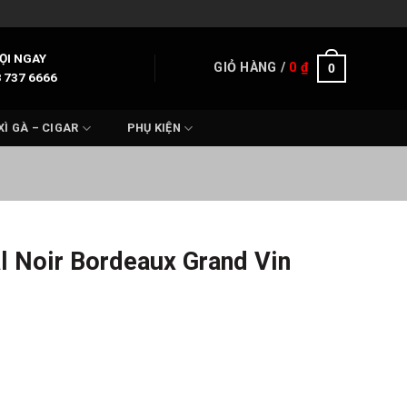
ỌI NGAY
GIỎ HÀNG /
0
₫
0
 737 6666
XÌ GÀ – CIGAR
PHỤ KIỆN
l Noir Bordeaux Grand Vin