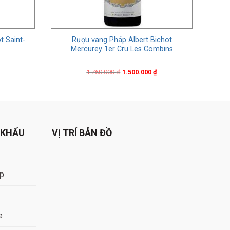
t Saint-
Rượu vang Pháp Albert Bichot
Mercurey 1er Cru Les Combins
Original
Current
1.760.000
₫
1.500.000
₫
price
price
was:
is:
1.760.000 ₫.
1.500.000 ₫.
 KHẨU
VỊ TRÍ BẢN ĐỒ
áp
e