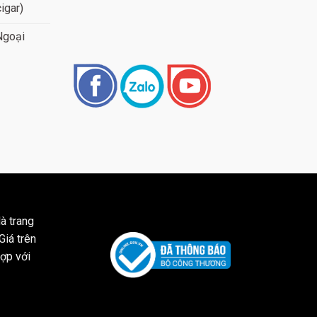
cigar)
Ngoại
à trang
Giá trên
ợp với