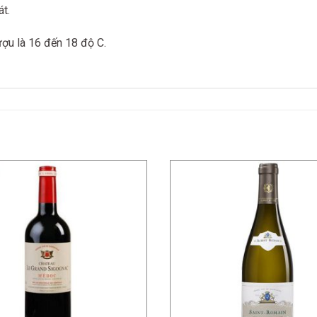
át
.
ượu là 16 đến 18 độ C.