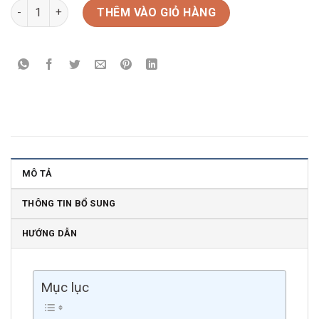
Rượu vang Ý Lux Prosecco số lượng
THÊM VÀO GIỎ HÀNG
MÔ TẢ
THÔNG TIN BỔ SUNG
HƯỚNG DẪN
Mục lục