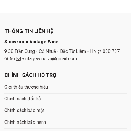
price
price
was:
is:
420.000 ₫.
375.000 ₫.
THÔNG TIN LIÊN HỆ
Showroom Vintage Wine
38 Trần Cung - Cổ Nhuế - Bắc Từ Liêm - HN
038 737
6666
vintagewine.vn@gmail.com
CHÍNH SÁCH HỖ TRỢ
Giới thiệu thương hiệu
Chính sách đổi trả
Chính sách bảo mật
Chính sách bảo hành