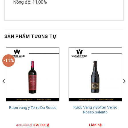
Nồng độ: 11,00%
SẢN PHẨM TƯƠNG TỰ
-11%
Rượu Vang ý Botter Verso
Rượu vang ý Terre Da Rosso
Rosso Salento
Original
Current
420.000
₫
375.000
₫
Liên hệ