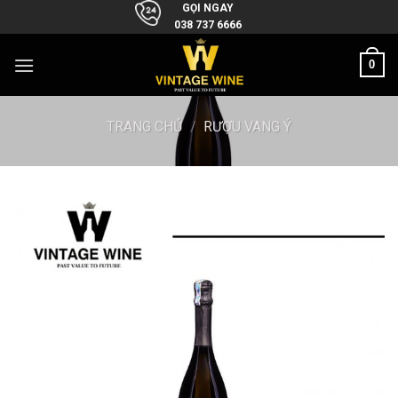
Skip
GỌI NGAY
038 737 6666
to
content
0
TRANG CHỦ
/
RƯỢU VANG Ý