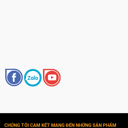
CHÚNG TÔI CAM KẾT MANG ĐẾN NHỮNG SẢN PHẨM