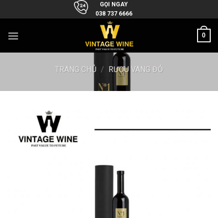
Skip
GỌI NGAY
038 737 6666
to
content
0
TRANG CHỦ
/
RƯỢU VANG ĐỎ