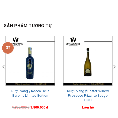
SẢN PHẨM TƯƠNG TỰ
-3%
Rượu vang ý Rocca Delle
Rượu Vang ý Botter Winery
Baronie Limited Edition
Prosecco Frizante Spago
DOC
Original
Current
1.850.000
₫
1.800.000
₫
Liên hệ
price
price
was:
is:
1.850.000 ₫.
1.800.000 ₫.