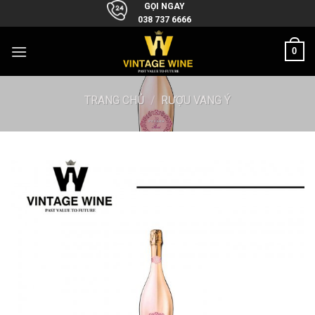
Skip
GỌI NGAY
038 737 6666
to
content
0
TRANG CHỦ
/
RƯỢU VANG Ý