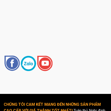
CHÚNG TÔI CAM KẾT MANG ĐẾN NHỮNG SẢN PHẨM
CAO CẤP VỚI GIÁ THÀNH TỐT NHẤT!
Tuân thủ Nghị định