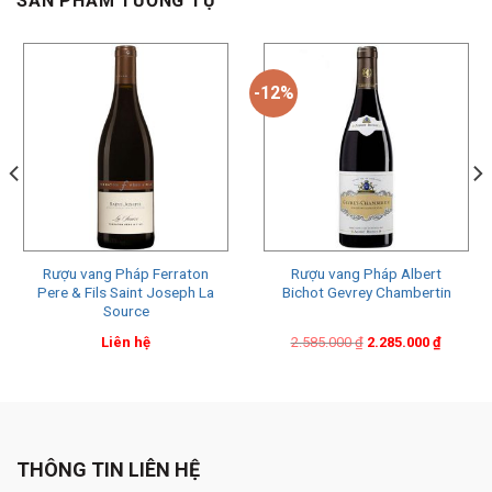
SẢN PHẨM TƯƠNG TỰ
-12%
Rượu vang Pháp Ferraton
Rượu vang Pháp Albert
Pere & Fils Saint Joseph La
Bichot Gevrey Chambertin
Source
Original
Current
Liên hệ
2.585.000
₫
2.285.000
₫
price
price
was:
is:
2.585.000 ₫.
2.285.000 ₫.
THÔNG TIN LIÊN HỆ