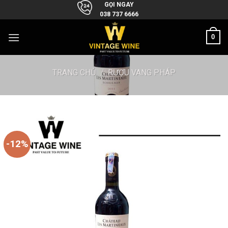
Skip
GỌI NGAY
038 737 6666
to
content
0
TRANG CHỦ
/
RƯỢU VANG PHÁP
-12%