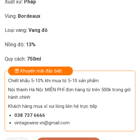
Xuất xứ
: Pháp
was:
is:
260.000 ₫.
230.000 ₫.
Vùng:
Bordeaux
Loại vang
: Vang đỏ
Nồng độ
: 13%
Quy cách
: 750ml
Khuyến mãi đặc biệt
Chiết khấu 5-10% khi mua từ 5-10 sản phẩm
Nội thành Hà Nội: MIỄN PHÍ đơn hàng từ trên 500k trong giờ
hành chính
Khách hàng mua sỉ vui lòng liên hệ trực tiếp
038 737 6666
vintagewine.vn@gmail.com