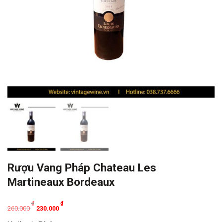
Rượu Vang Pháp Chateau Les
Martineaux Bordeaux
Original
Current
₫
₫
260.000
230.000
price
price