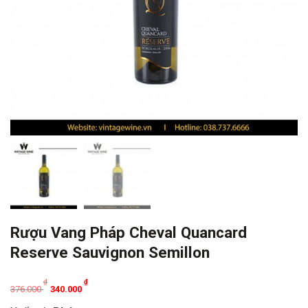
Rượu Vang Pháp Cheval Quancard
Reserve Sauvignon Semillon
Original
Current
₫
₫
376.000
340.000
price
price