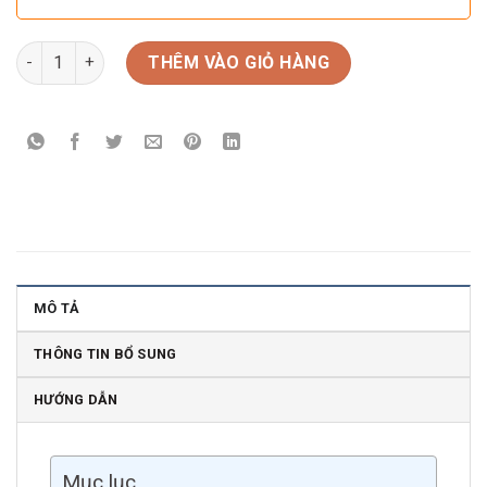
Rượu Vang Pháp Cheval Quancard Reserve Sauvignon Semillo
THÊM VÀO GIỎ HÀNG
MÔ TẢ
THÔNG TIN BỔ SUNG
HƯỚNG DẪN
Mục lục