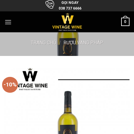
Skip
GỌI NGAY
038 737 6666
to
content
0
TRANG CHỦ
/
RƯỢU VANG PHÁP
-10%