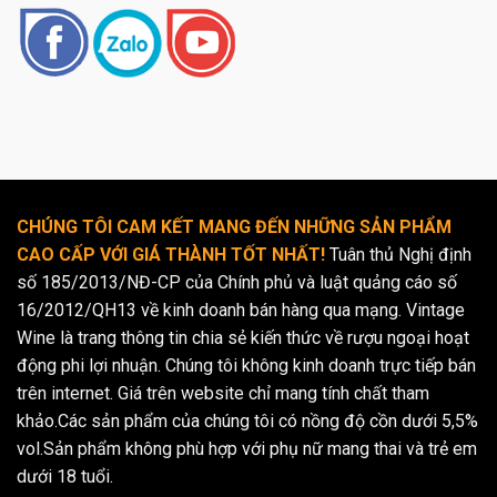
CHÚNG TÔI CAM KẾT MANG ĐẾN NHỮNG SẢN PHẨM
CAO CẤP VỚI GIÁ THÀNH TỐT NHẤT!
Tuân thủ Nghị định
số 185/2013/NĐ-CP của Chính phủ và luật quảng cáo số
16/2012/QH13 về kinh doanh bán hàng qua mạng. Vintage
Wine là trang thông tin chia sẻ kiến thức về rượu ngoại hoạt
động phi lợi nhuận. Chúng tôi không kinh doanh trực tiếp bán
trên internet. Giá trên website chỉ mang tính chất tham
khảo.Các sản phẩm của chúng tôi có nồng độ cồn dưới 5,5%
vol.Sản phẩm không phù hợp với phụ nữ mang thai và trẻ em
dưới 18 tuổi.