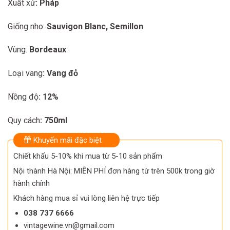
Xuất xứ
: Pháp
was:
is:
376.000 ₫.
340.000 ₫.
Giống nho:
Sauvigon Blanc, Semillon
Vùng:
Bordeaux
Loại vang
: Vang đỏ
Nồng độ
: 12%
Quy cách
: 750ml
Khuyến mãi đặc biệt
Chiết khấu 5-10% khi mua từ 5-10 sản phẩm
Nội thành Hà Nội: MIỄN PHÍ đơn hàng từ trên 500k trong giờ
hành chính
Khách hàng mua sỉ vui lòng liên hệ trực tiếp
038 737 6666
vintagewine.vn@gmail.com