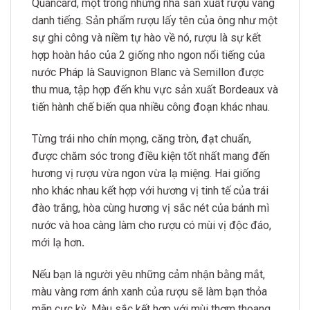
Quancard, một trong những nhà sản xuất rượu vang
danh tiếng. Sản phẩm rượu lấy tên của ông như một
sự ghi công và niềm tự hào về nó, rượu là sự kết
hợp hoàn hảo của 2 giống nho ngon nổi tiếng của
nước Pháp là Sauvignon Blanc và Semillon được
thu mua, tập hợp đến khu vực sản xuất Bordeaux và
tiến hành chế biến qua nhiều công đoạn khác nhau.
Từng trái nho chín mọng, căng tròn, đạt chuẩn,
được chăm sóc trong điều kiện tốt nhất mang đến
hương vị rượu vừa ngon vừa lạ miệng. Hai giống
nho khác nhau kết hợp với hương vị tinh tế của trái
đào trắng, hòa cùng hương vị sắc nét của bánh mì
nước và hoa càng làm cho rượu có mùi vị độc đáo,
mới lạ hơn
.
Nếu bạn là người yêu những cảm nhận bằng mắt,
màu vàng rơm ánh xanh của rượu sẽ làm bạn thỏa
mãn cực kỳ. Màu sắc kết hợp với mùi thơm thoang