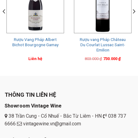
Rượu Vang Pháp Albert
Rượu vang Pháp Château
Bichot Bourgogne Gamay
Du Courlat Lussac Saint-
Emilion
Original
Current
Liên hệ
803.000
₫
730.000
₫
price
price
was:
is:
803.000 ₫.
730.000 ₫.
THÔNG TIN LIÊN HỆ
Showroom Vintage Wine
38 Trần Cung - Cổ Nhuế - Bắc Từ Liêm - HN
038 737
6666
vintagewine.vn@gmail.com