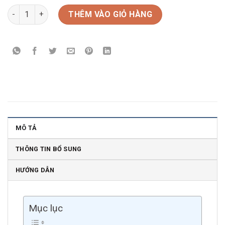
Rượu vang Pháp Lacoste Borie Pauillac số lượng
THÊM VÀO GIỎ HÀNG
MÔ TẢ
THÔNG TIN BỔ SUNG
HƯỚNG DẪN
Mục lục