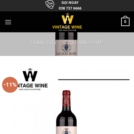
Skip
GỌI NGAY
038 737 6666
to
content
0
TRANG CHỦ
/
RƯỢU VANG PHÁP
-11%