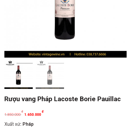
Rượu vang Pháp Lacoste Borie Pauillac
Original
Current
₫
₫
1.850.000
1.650.000
price
price
Xuất xứ
: Pháp
was:
is: