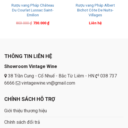
Rượu vang Pháp Château
Rượu vang Pháp Albert
Du Courlat Lussac Saint-
Bichot Côte De Nuits-
Emilion
Villages
Original
Current
803.000
₫
730.000
₫
Liên hệ
price
price
was:
is:
803.000 ₫.
730.000 ₫.
THÔNG TIN LIÊN HỆ
Showroom Vintage Wine
38 Trần Cung - Cổ Nhuế - Bắc Từ Liêm - HN
038 737
6666
vintagewine.vn@gmail.com
CHÍNH SÁCH HỖ TRỢ
Giới thiệu thương hiệu
Chính sách đổi trả