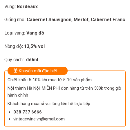
1.850.000 ₫.
1.650.000 ₫.
Vùng
: Bordeaux
Giống nho
: Cabernet Sauvignon, Merlot, Cabernet Franc
Loại vang
: Vang đỏ
Nồng độ
: 13,5% vol
Quy cách
: 750ml
Khuyến mãi đặc biệt
Chiết khấu 5-10% khi mua từ 5-10 sản phẩm
Nội thành Hà Nội: MIỄN PHÍ đơn hàng từ trên 500k trong giờ
hành chính
Khách hàng mua sỉ vui lòng liên hệ trực tiếp
038 737 6666
vintagewine.vn@gmail.com