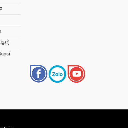
áp
e
cigar)
Ngoại