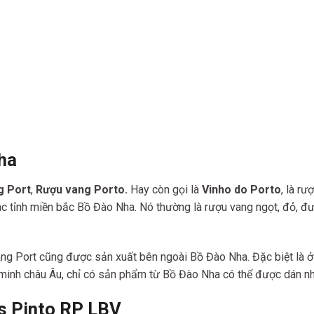
ha
g Port
,
Rượu vang Porto.
Hay còn gọi là
Vinho do Porto
, là r
ác tỉnh miền bắc Bồ Đào Nha. Nó thường là rượu vang ngọt, đỏ, đ
 Port cũng được sản xuất bên ngoài Bồ Đào Nha. Đặc biệt là ở 
minh châu Âu, chỉ có sản phẩm từ Bồ Đào Nha có thể được dán nh
s Pinto RP LBV