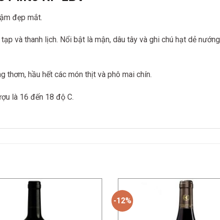
đậm đẹp mắt.
p và thanh lịch. Nổi bật là mận, dâu tây và ghi chú hạt dẻ nướ
úng thơm,
hầu hết các món thịt và phô mai chín.
ượu là 16 đến 18 độ C.
-12%