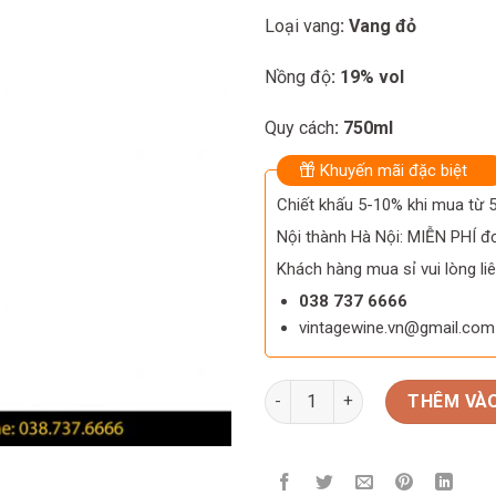
Loại vang
: Vang đỏ
Nồng độ
: 19% vol
Quy cách
: 750ml
Khuyến mãi đặc biệt
Chiết khấu 5-10% khi mua từ
Nội thành Hà Nội: MIỄN PHÍ đơ
Khách hàng mua sỉ vui lòng liê
038 737 6666
vintagewine.vn@gmail.com
Rượu Vang Ramos Pinto RP LB
THÊM VÀO