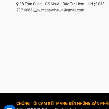
38 Trần Cung - Cổ Nhuế - Bắc Từ Liêm - HN
038
737 6666
vintagewine.vn@gmail.com
CHÚNG TÔI CAM KẾT MANG ĐẾN NHỮNG SẢN PHẨM