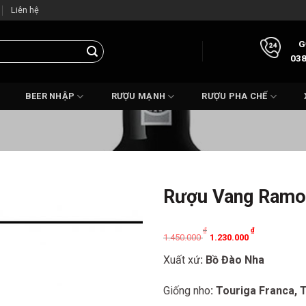
Liên hệ
G
038
BEER NHẬP
RƯỢU MẠNH
RƯỢU PHA CHẾ
Rượu Vang Ramo
Original
Current
₫
₫
1.450.000
1.230.000
price
price
Xuất xứ
: Bồ Đào Nha
was:
is:
1.450.000 ₫.
1.230.000 ₫.
Giống nho
: Touriga Franca, 