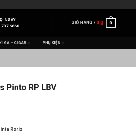
ỌI NGAY
GIỎ HÀNG /
0
₫
0
 737 6666
XÌ GÀ – CIGAR
PHỤ KIỆN
s Pinto RP LBV
Tinta Roriz