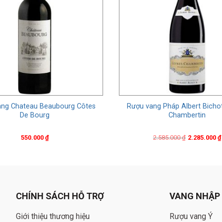
ng Chateau Beaubourg Côtes
Rượu vang Pháp Albert Bicho
De Bourg
Chambertin
Original
Current
550.000
₫
2.585.000
₫
2.285.000
₫
price
price
was:
is:
2.585.000 ₫.
2.285.000 ₫.
CHÍNH SÁCH HỖ TRỢ
VANG NHẬP
Giới thiệu thương hiệu
Rượu vang Ý