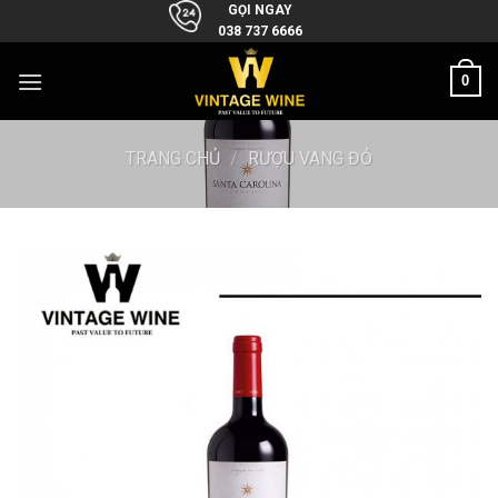
Skip
GỌI NGAY
038 737 6666
to
content
0
TRANG CHỦ
/
RƯỢU VANG ĐỎ