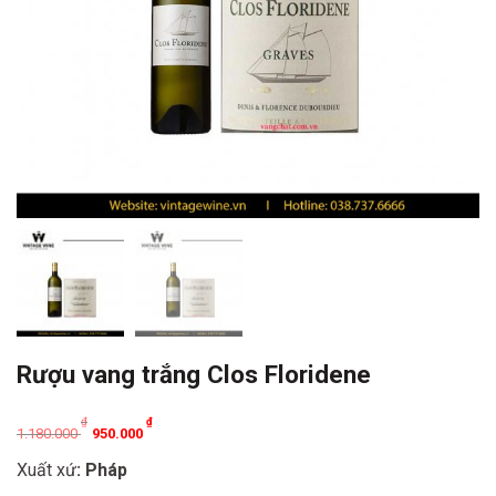
Rượu vang trắng Clos Floridene
Original
Current
₫
₫
1.180.000
950.000
price
price
Xuất xứ
: Pháp
was:
is: