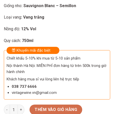
1.180.000 ₫.
950.000 ₫.
Giống nho
: Sauvignon Blanc – Semillon
Loại vang
: Vang trắng
Nồng độ
: 12% Vol
Quy cách
: 750ml
Khuyến mãi đặc biệt
Chiết khấu 5-10% khi mua từ 5-10 sản phẩm
Nội thành Hà Nội: MIỄN PHÍ đơn hàng từ trên 500k trong giờ
hành chính
Khách hàng mua sỉ vui lòng liên hệ trực tiếp
038 737 6666
vintagewine.vn@gmail.com
Rượu vang trắng Clos Floridene số lượng
THÊM VÀO GIỎ HÀNG