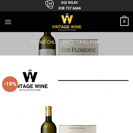
Skip
GỌI NGAY
038 737 6666
to
content
0
TRANG CHỦ
/
RƯỢU VANG PHÁP
-19%