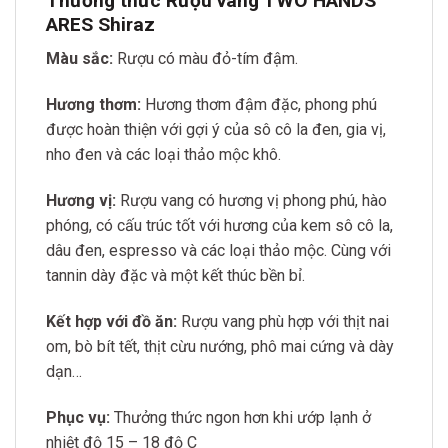
Thưởng thức Rượu vang TWO HANDS
ARES Shiraz
Màu sắc:
Rượu có màu đỏ-tím đậm.
Hương thơm:
Hương thơm đậm đặc, phong phú
được hoàn thiện với gợi ý của sô cô la đen, gia vị,
nho đen và các loại thảo mộc khô.
Hương
vị:
Rượu vang có hương vị phong phú, hào
phóng, có cấu trúc tốt với hương của kem sô cô la,
dâu đen, espresso và các loại thảo mộc. Cùng với
tannin dày đặc và một kết thúc bền bỉ.
Kết hợp với đồ ăn:
Rượu vang phù hợp với thịt nai
om, bò bít tết, thịt cừu nướng, phô mai cứng và dày
dạn…
Phục vụ:
Thưởng thức ngon hơn khi ướp lạnh ở
nhiệt độ 15 – 18 độ C