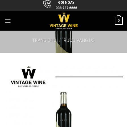
Skip
GỌI NGAY
038 737 6666
to
content
0
TRANG CHỦ
/
RƯỢU VANG ÚC