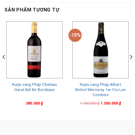
SẢN PHẨM TƯƠNG TỰ
-15%
Rượu vang Pháp Chateau
Rượu vang Pháp Albert
Garat Bel Air Bordeaux
Bichot Mercurey 1er Cru Les
Combins
Original
Current
385.000
₫
1.760.000
₫
1.500.000
₫
price
price
was:
is:
1.760.000 ₫.
1.500.000 ₫.