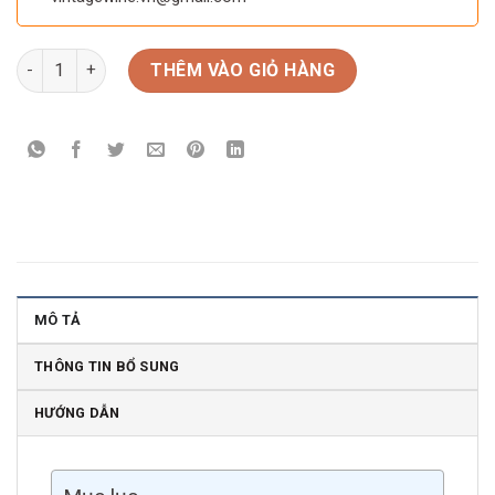
Rượu vang Úc TWO HANDS ARES Shiraz số lượng
THÊM VÀO GIỎ HÀNG
MÔ TẢ
THÔNG TIN BỔ SUNG
HƯỚNG DẪN