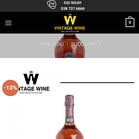
Skip
GỌI NGAY
038 737 6666
to
content
0
TRANG CHỦ
/
RƯỢU VANG Ý
-13%