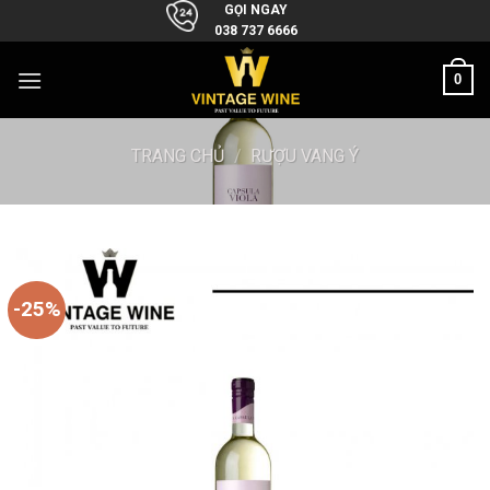
Skip
GỌI NGAY
038 737 6666
to
content
0
TRANG CHỦ
/
RƯỢU VANG Ý
-25%