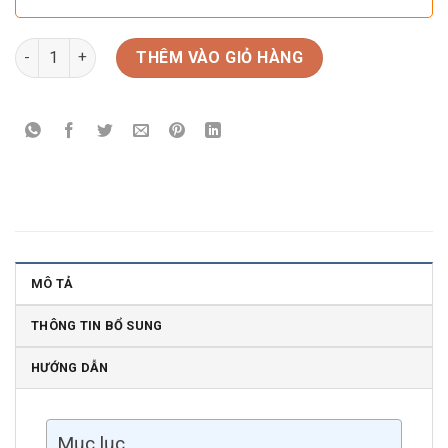
Rượu vang Ý Capsula Viola Santa Cristina số lượng
THÊM VÀO GIỎ HÀNG
MÔ TẢ
THÔNG TIN BỔ SUNG
HƯỚNG DẪN
Mục lục