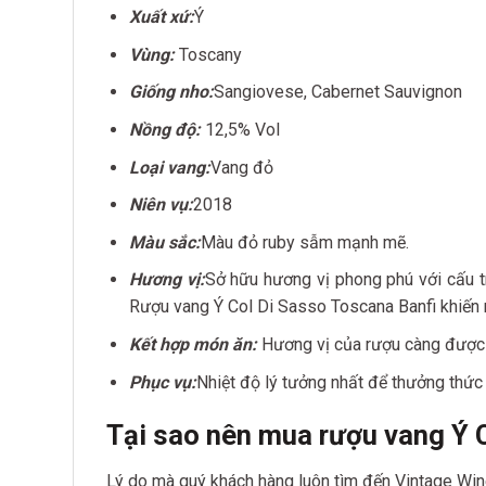
Xuất xứ:
Ý
Vùng:
Toscany
Giống nho:
Sangiovese, Cabernet Sauvignon
Nồng độ:
12,5% Vol
Loại vang:
Vang đỏ
Niên vụ:
2018
Màu sắc:
Màu đỏ ruby sẫm mạnh mẽ.
Hương vị:
Sở hữu hương vị phong phú với cấu t
Rượu vang Ý Col Di Sasso Toscana Banfi khiến ng
Kết hợp món ăn:
Hương vị của rượu càng được 
Phục vụ:
Nhiệt độ lý tưởng nhất để thưởng thức
Tại sao nên mua
rượu vang Ý 
Lý do mà quý khách hàng luôn tìm đến Vintage Wine 