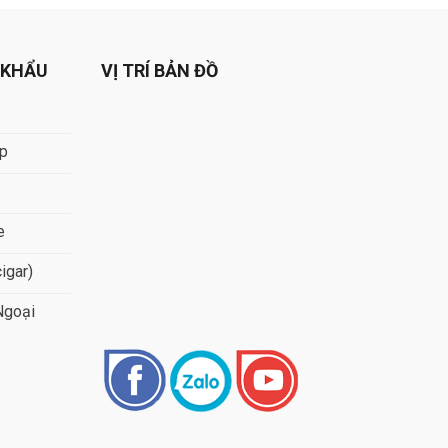
 KHẨU
VỊ TRÍ BẢN ĐỒ
áp
e
cigar)
Ngoại