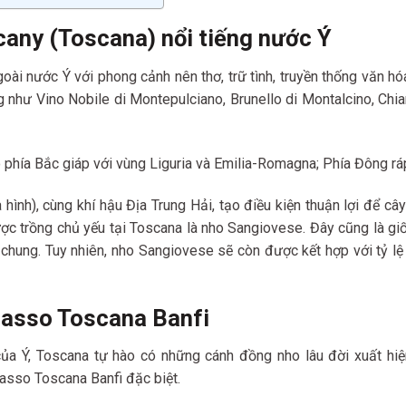
cany (Toscana) nổi tiếng nước Ý
goài nước Ý với phong cảnh nên thơ, trữ tình, truyền thống văn h
 như Vino Nobile di Montepulciano, Brunello di Montalcino, Chia
 phía Bắc giáp với vùng Liguria và Emilia-Romagna; Phía Đông rá
 hình), cùng khí hậu Địa Trung Hải, tạo điều kiện thuận lợi để câ
được trồng chủ yếu tại Toscana là nho Sangiovese. Đây cũng là 
chung. Tuy nhiên, nho Sangiovese sẽ còn được kết hợp với tỷ lệ
Sasso Toscana Banfi
ủa Ý, Toscana tự hào có những cánh đồng nho lâu đời xuất hiện 
asso Toscana Banfi đặc biệt.