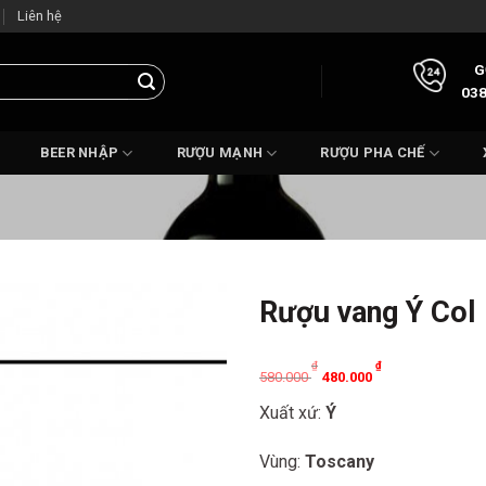
Liên hệ
G
038
BEER NHẬP
RƯỢU MẠNH
RƯỢU PHA CHẾ
Rượu vang Ý Col 
Original
Current
₫
₫
580.000
480.000
price
price
Xuất xứ:
Ý
was:
is:
580.000 ₫.
480.000 ₫.
Vùng:
Toscany