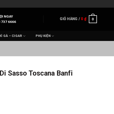
ỌI NGAY
GIỎ HÀNG /
0
₫
0
 737 6666
XÌ GÀ – CIGAR
PHỤ KIỆN
Di Sasso Toscana Banfi