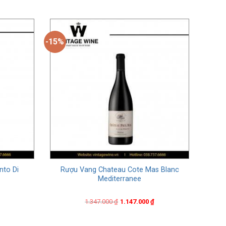
-15%
nto Di
Rượu Vang Chateau Cote Mas Blanc
Mediterranee
Original
Current
1.347.000
₫
1.147.000
₫
price
price
was:
is:
1.347.000 ₫.
1.147.000 ₫.