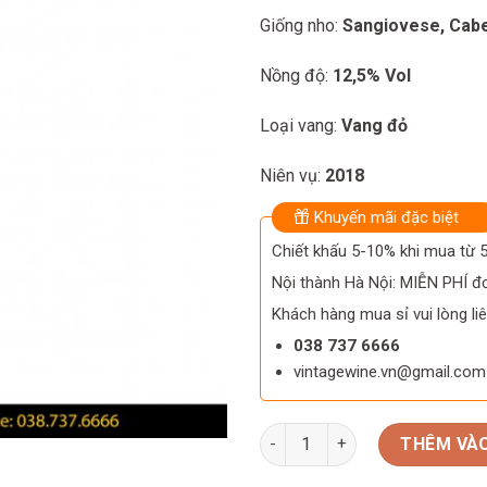
Giống nho:
Sangiovese, Cab
Nồng độ:
12,5% Vol
Loại vang:
Vang đỏ
Niên vụ:
2018
Khuyến mãi đặc biệt
Chiết khấu 5-10% khi mua từ
Nội thành Hà Nội: MIỄN PHÍ đơ
Khách hàng mua sỉ vui lòng liê
038 737 6666
vintagewine.vn@gmail.com
Rượu vang Ý Col Di Sasso Tos
THÊM VÀO