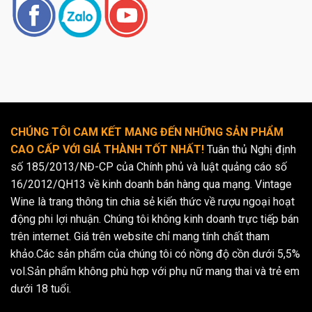
CHÚNG TÔI CAM KẾT MANG ĐẾN NHỮNG SẢN PHẨM
CAO CẤP VỚI GIÁ THÀNH TỐT NHẤT!
Tuân thủ Nghị định
số 185/2013/NĐ-CP của Chính phủ và luật quảng cáo số
16/2012/QH13 về kinh doanh bán hàng qua mạng. Vintage
Wine là trang thông tin chia sẻ kiến thức về rượu ngoại hoạt
động phi lợi nhuận. Chúng tôi không kinh doanh trực tiếp bán
trên internet. Giá trên website chỉ mang tính chất tham
khảo.Các sản phẩm của chúng tôi có nồng độ cồn dưới 5,5%
vol.Sản phẩm không phù hợp với phụ nữ mang thai và trẻ em
dưới 18 tuổi.