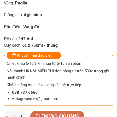
Vùng:
Puglia
Giống nho:
Aglianico
Đặc điểm:
Vang đỏ
Độ cồn:
14%Vol
Quy cách:
6c x 750ml / thùng
Khuyến mãi đặc biệt
Chiết khấu 5-10% khi mua từ 5-10 sản phẩm
Nội thành Hà Nội: MIỄN PHÍ đơn hàng từ trên 500k trong giờ
hành chính
Khách hàng mua sỉ vui lòng liên hệ trực tiếp
038 737 6666
vintagewine.vn@gmail.com
Rượu vang Ý Gran Tiati Gold Vintage số lượng
THÊM VÀO GIỎ HÀNG