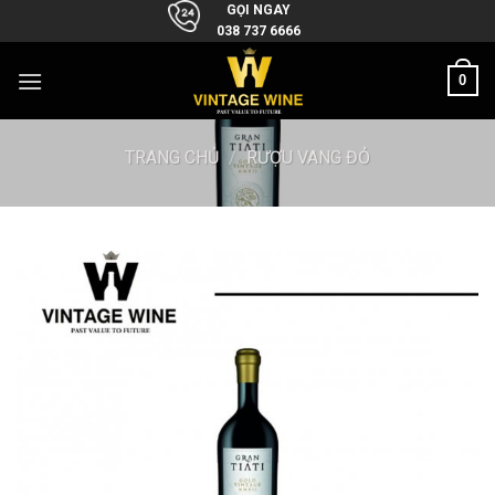
Skip
GỌI NGAY
038 737 6666
to
content
0
TRANG CHỦ
/
RƯỢU VANG ĐỎ